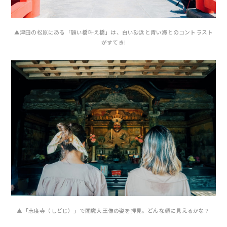
▲津田の松原にある「願い橋叶え橋」は、白い砂浜と青い海とのコントラスト
がすてき!
▲「志度寺（しどじ）」で閻魔大王像の姿を拝見。どんな顔に見えるかな？