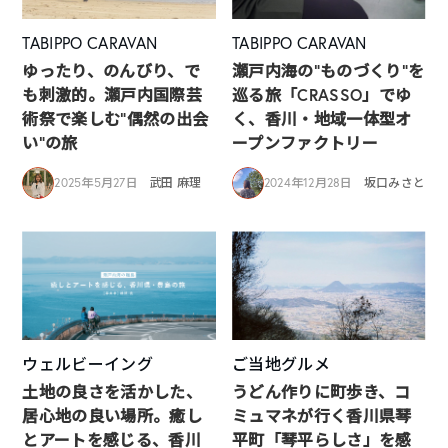
TABIPPO CARAVAN
TABIPPO CARAVAN
ゆったり、のんびり、で
瀬戸内海の”ものづくり”を
も刺激的。瀬戸内国際芸
巡る旅「CRASSO」でゆ
術祭で楽しむ“偶然の出会
く、香川・地域一体型オ
い”の旅
ープンファクトリー
2025年5月27日
武田 麻理
2024年12月28日
坂口みさと
ウェルビーイング
ご当地グルメ
土地の良さを活かした、
うどん作りに町歩き、コ
居心地の良い場所。癒し
ミュマネが行く香川県琴
とアートを感じる、香川
平町「琴平らしさ」を感