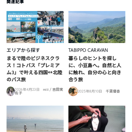
関連記事
エリアから探す
TABIPPO CARAVAN
まるで陸のビジネスクラ
暮らしのヒントを探し
ス！コトバス「プレミア
に、小豆島へ。自然と人
ム3」で叶える四国↔︎北陸
に触れ、自分の心と向き
のバス旅
合う旅
2026年4月23日
miii / 吉田実
2025年8月10日
千葉優香
佐子