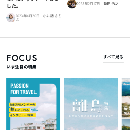
2023年2月17日
新田 浩之
した。
2023年4月20日
小井詰 さち
よ
FOCUS
すべて見る
いま注目の特集