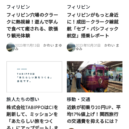
フィリピン
フィリピン
フィリピン穴場のクラー
フィリピンがもっと身近
クに熱視線！遊んで学ん
に！成田－クラーク線就
で食べて癒される、欲張
航「セブ・パシフィック
り観光体験
航空」搭乗レポート
2023年11月13日
かわい まゆ
2023年10月31日
かわい ま
み
ゆみ
旅人たちの想い
移動・交通
株式会社TABIPPOはCIを
近鉄が初乗り20円UP、平
刷新して、ミッションを
均17％値上げ！関西旅行
「あたらしい旅をつく
の交通費を抑えるには？
る」にアップデートしま