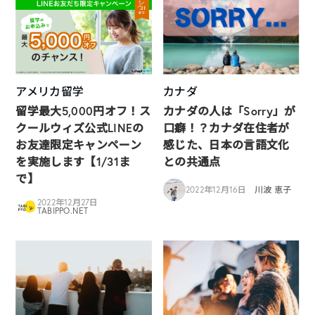
アメリカ留学
カナダ
留学最大5,000円オフ！ス
カナダの人は「Sorry」が
クールウィズ公式LINEの
口癖！？カナダ在住者が
お友達限定キャンペーン
感じた、日本の言語文化
を実施します【1/31ま
との共通点
で】
2022年12月16日
川波 恵子
2022年12月27日
TABIPPO.NET