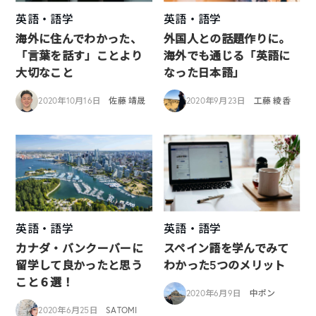
英語・語学
英語・語学
海外に住んでわかった、
外国人との話題作りに。
「言葉を話す」ことより
海外でも通じる「英語に
大切なこと
なった日本語」
2020年10月16日
佐藤 靖晟
2020年9月23日
工藤 綾香
英語・語学
英語・語学
カナダ・バンクーバーに
スペイン語を学んでみて
留学して良かったと思う
わかった5つのメリット
こと６選！
2020年6月9日
中ポン
2020年6月25日
SATOMI