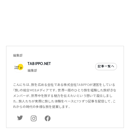
編集部
TABIPPO.NET
記事一覧へ
編集部
こんにちは、旅を広める会社である株式会社TABIPPOが運営をしている
「旅」の総合WEBメディアです。世界一周のひとり旅を経験した旅好きな
メンバーが、世界中を旅する魅力を伝えたいという想いで設立しまし
た。旅人たちが実際に旅した体験をベースに1つずつ記事を配信して、こ
れからの時代の多様な旅を提案します。