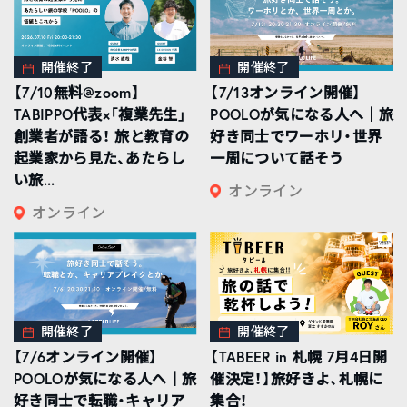
開催終了
開催終了
【7/10無料@zoom】
【7/13オンライン開催】
TABIPPO代表×「複業先生」
POOLOが気になる人へ｜旅
創業者が語る！ 旅と教育の
好き同士でワーホリ・世界
起業家から見た、あたらし
一周について話そう
い旅...
オンライン
オンライン
開催終了
開催終了
【7/6オンライン開催】
【TABEER in 札幌 7月4日開
POOLOが気になる人へ｜旅
催決定！】旅好きよ、札幌に
好き同士で転職・キャリア
集合！