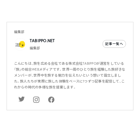
編集部
TABIPPO.NET
記事一覧へ
編集部
こんにちは、旅を広める会社である株式会社TABIPPOが運営をしている
「旅」の総合WEBメディアです。世界一周のひとり旅を経験した旅好きな
メンバーが、世界中を旅する魅力を伝えたいという想いで設立しまし
た。旅人たちが実際に旅した体験をベースに1つずつ記事を配信して、こ
れからの時代の多様な旅を提案します。