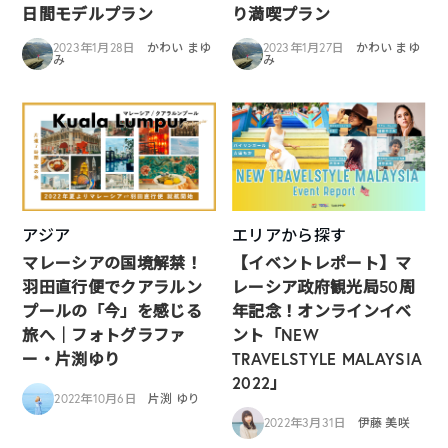
日間モデルプラン
り満喫プラン
2023年1月28日
かわい まゆ
2023年1月27日
かわい まゆ
み
み
アジア
エリアから探す
マレーシアの国境解禁！
【イベントレポート】マ
羽田直行便でクアラルン
レーシア政府観光局50周
プールの「今」を感じる
年記念！オンラインイベ
旅へ｜フォトグラファ
ント「NEW
ー・片渕ゆり
TRAVELSTYLE MALAYSIA
2022」
2022年10月6日
片渕 ゆり
2022年3月31日
伊藤 美咲