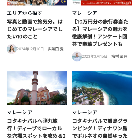
エリアから探す
マレーシア
写真と動画で旅気分。は
【10万円分の旅行券当た
じめてのマレーシアでし
る】マレーシアの魅力を
たい10のこと
徹底解剖！アンケート回
答で豪華プレゼントも
2024年12月10日
多葉田 愛
2023年3月15日
梅村 菜月
マレーシア
マレーシア
コタキナバルへ弾丸旅
コタキナバルで離島グラ
行！ディープでローカル
ンピング！ディナワン島
な穴場スポットを攻める2
でボルネオの自然ゆった