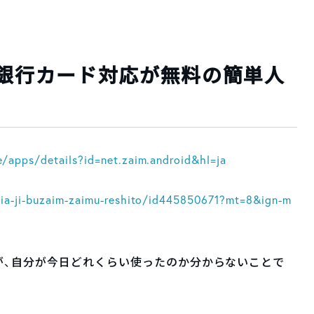
・銀行カード対応が無料の簡単人
e/apps/details?id=net.zaim.android&hl=ja
jia-ji-buzaim-zaimu-reshito/id445850671?mt=8&ign-m
が、自分が今日どれくらい使ったのか分からないことで