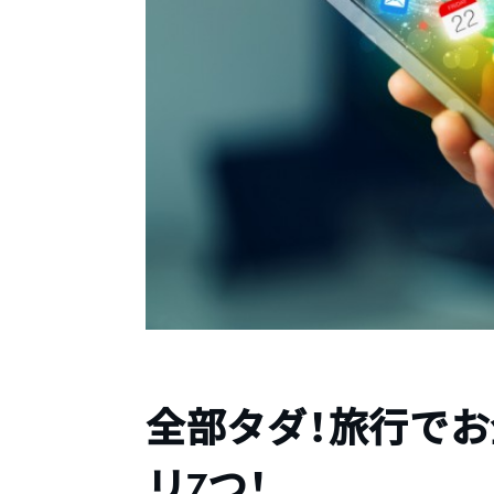
全部タダ！旅行で
リ7つ！