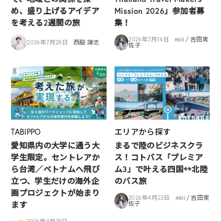
め、盛り上げるアイデア
Mission 2026」参加者募
を考える2週間の旅
集！
2026年7月14日
miii / 吉田実
2026年7月28日
西脇 謙志
佐子
TABIPPO
エリアから探す
愛知県内の大学に通う大
まるで陸のビジネスクラ
学生限定。セントレアか
ス！コトバス「プレミア
ら台湾／ベトナムへ飛び
ム3」で叶える四国↔︎北陸
立つ、学生だけの海外企
のバス旅
画プロジェクトが始まり
2026年4月23日
miii / 吉田実
ます
佐子