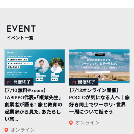
EVENT
イベント一覧
開催終了
開催終了
【7/10無料@zoom】
【7/13オンライン開催】
TABIPPO代表×「複業先生」
POOLOが気になる人へ｜旅
創業者が語る！ 旅と教育の
好き同士でワーホリ・世界
起業家から見た、あたらし
一周について話そう
い旅...
オンライン
オンライン