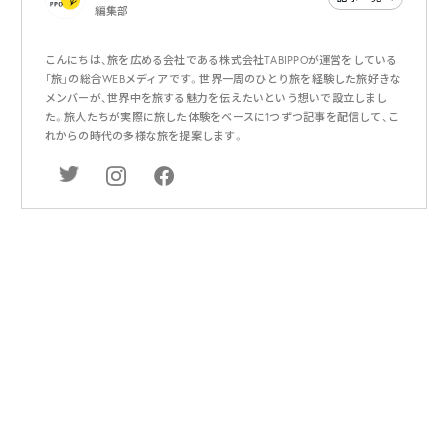
編集部
こんにちは、旅を広める会社である株式会社TABIPPOが運営をしている
「旅」の総合WEBメディアです。世界一周のひとり旅を経験した旅好きな
メンバーが、世界中を旅する魅力を伝えたいという想いで設立しまし
た。旅人たちが実際に旅した体験をベースに1つずつ記事を配信して、こ
れからの時代の多様な旅を提案します。