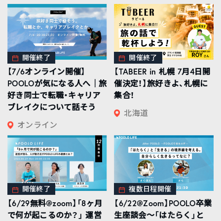
開催終了
開催終了
【7/6オンライン開催】
【TABEER in 札幌 7月4日開
POOLOが気になる人へ｜旅
催決定！】旅好きよ、札幌に
好き同士で転職・キャリア
集合！
ブレイクについて話そう
北海道
オンライン
開催終了
複数日程開催
【6/29無料@zoom】「8ヶ月
【6/22@Zoom】POOLO卒業
で何が起こるのか？」 運営
生座談会〜「はたらく」と