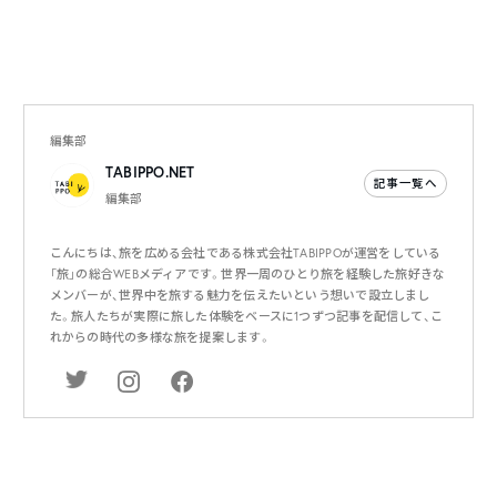
編集部
TABIPPO.NET
記事一覧へ
編集部
こんにちは、旅を広める会社である株式会社TABIPPOが運営をしている
「旅」の総合WEBメディアです。世界一周のひとり旅を経験した旅好きな
メンバーが、世界中を旅する魅力を伝えたいという想いで設立しまし
た。旅人たちが実際に旅した体験をベースに1つずつ記事を配信して、こ
れからの時代の多様な旅を提案します。