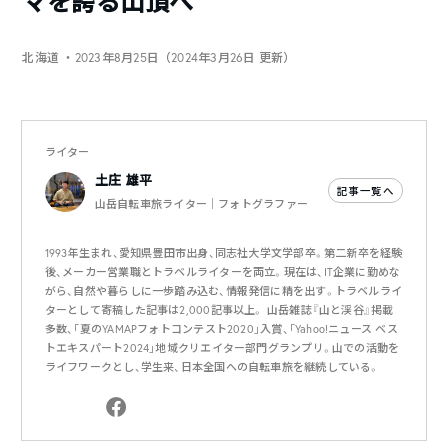
マを誇る山頂へ
北海道
・2023年8月25日（2024年3月26日 更新）
ライター
土庄 雄平
記事一覧へ
山岳自転車旅ライター｜フォトグラファー
1993年生まれ、愛知県豊田市出身、同志社大学文学部卒。第二新卒を経験
後、メーカー営業職とトラベルライターを両立。現在は、IT企業に勤めな
がら、自然や暮らしに一歩踏み込む、情報発信に精を出す。トラベルライ
ターとして寄稿した記事は2,000記事以上。 山岳雑誌『山と渓谷』掲載
多数、「夏のYAMAPフォトコンテスト2020」入賞、「Yahoo!ニュース ベス
トエキスパート2024」地域クリエイター部門グランプリ。山での活動を
ライフワークとし、学生来、日本全国への自転車旅を継続している。