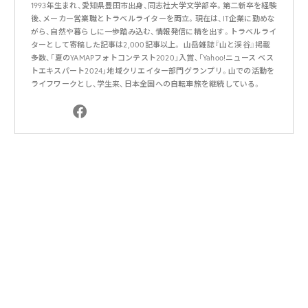
1993年生まれ、愛知県豊田市出身、同志社大学文学部卒。第二新卒を経験
後、メーカー営業職とトラベルライターを両立。現在は、IT企業に勤めな
がら、自然や暮らしに一歩踏み込む、情報発信に精を出す。トラベルライ
ターとして寄稿した記事は2,000記事以上。 山岳雑誌『山と渓谷』掲載
多数、「夏のYAMAPフォトコンテスト2020」入賞、「Yahoo!ニュース ベス
トエキスパート2024」地域クリエイター部門グランプリ。山での活動を
ライフワークとし、学生来、日本全国への自転車旅を継続している。