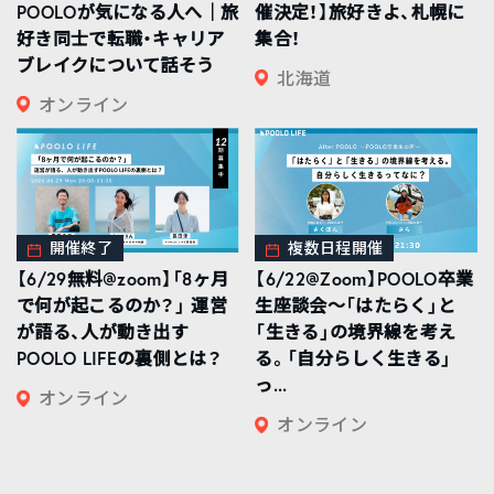
POOLOが気になる人へ｜旅
催決定！】旅好きよ、札幌に
好き同士で転職・キャリア
集合！
ブレイクについて話そう
北海道
オンライン
開催終了
複数日程開催
【6/29無料@zoom】「8ヶ月
【6/22@Zoom】POOLO卒業
で何が起こるのか？」 運営
生座談会〜「はたらく」と
が語る、人が動き出す
「生きる」の境界線を考え
POOLO LIFEの裏側とは？
る。「自分らしく生きる」
っ...
オンライン
オンライン