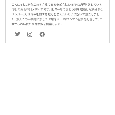
こんにちは、旅を広める会社である株式会社TABIPPOが運営をしている
「旅」の総合WEBメディアです。世界一周のひとり旅を経験した旅好きな
メンバーが、世界中を旅する魅力を伝えたいという想いで設立しまし
た。旅人たちが実際に旅した体験をベースに1つずつ記事を配信して、こ
れからの時代の多様な旅を提案します。