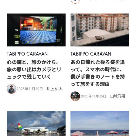
TABIPPO CARAVAN
TABIPPO CARAVAN
心の鏡と、旅のかけら。
あの日憧れた後ろ姿を追
旅の思い出はカメラとリ
って。スマホの時代に、
ュックで残していく
僕が手書きのノートを持
って旅をする理由
2025年11月29日
井上 佑太
2025年11月26日
山城飛翔