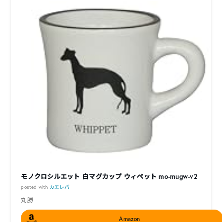
モノクロシルエット 白マグカップ ウィペット mo-mugw-v2
posted with
カエレバ
丸勝
Amazon