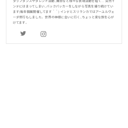
タップダンスやタレント活動、舞台など様々な表現活動を経て… 突然イ
ンドにはまってしまい、バックパッカーをしながら写真を撮り続けてい
ます(毎年個展開催してます＾＾) インドとスリランカではアーユルヴェ
ーダ修行もしました。 世界の神様に会いに行く、ちょっと変な旅を心が
けてます。