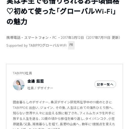
実は学生でも借りられるお手頃価格
♡初めて使った「グローバルWi-Fi」
の魅力
携帯電話・スマートフォン・PC
・2017年3月12日（2017年7月19日 更新）
PR
Supported by TABIPPOグローバルWiFi
TABIPPO社員
金邉 茄菜
記事一覧へ
社員 / デザイナー
田舎暮らしのデザイナー。桑沢デザイン研究所在学中の19歳のときに
TABIPPOと出会い、ジョイン。その後、人生はじめての海外ひとり旅へ。
知らない世界や人々に出会える旅に魅了され、フィルムカメラを片手に
旅する人生を送る。22歳の頃から移住を繰り返し、タイ/バンコク、小笠
原諸島/父島、湘南暮らしを経て、長野の山奥へ。数年に1度拠点を変えた