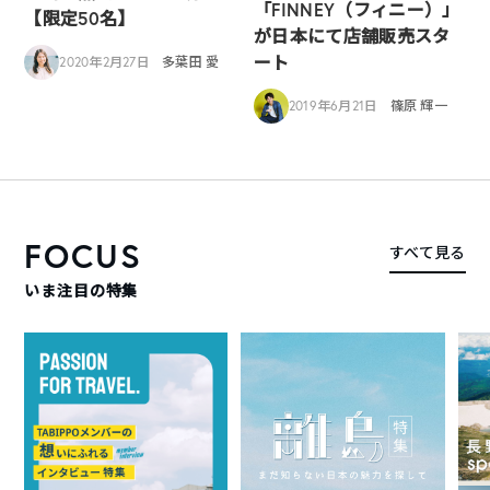
「FINNEY（フィニー）」
【限定50名】
が日本にて店舗販売スタ
ート
2020年2月27日
多葉田 愛
2019年6月21日
篠原 輝一
FOCUS
すべて見る
いま注目の特集