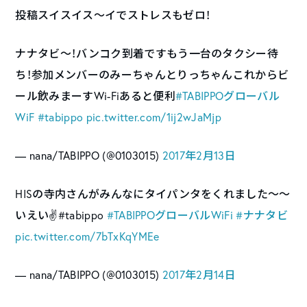
投稿スイスイス〜イでストレスもゼロ！
ナナタビ〜！バンコク到着ですもう一台のタクシー待
ち！参加メンバーのみーちゃんとりっちゃんこれからビ
ール飲みまーすWi-Fiあると便利
#TABIPPOグローバル
WiF
#tabippo
pic.twitter.com/1ij2wJaMjp
— nana/TABIPPO (@0103015)
2017年2月13日
HISの寺内さんがみんなにタイパンタをくれました〜〜
いえい✌️#tabippo
#TABIPPOグローバルWiFi
#ナナタビ
pic.twitter.com/7bTxKqYMEe
— nana/TABIPPO (@0103015)
2017年2月14日