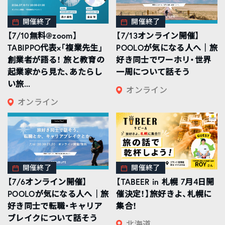
開催終了
開催終了
【7/10無料@zoom】
【7/13オンライン開催】
TABIPPO代表×「複業先生」
POOLOが気になる人へ｜旅
創業者が語る！ 旅と教育の
好き同士でワーホリ・世界
起業家から見た、あたらし
一周について話そう
い旅...
オンライン
オンライン
開催終了
開催終了
【7/6オンライン開催】
【TABEER in 札幌 7月4日開
POOLOが気になる人へ｜旅
催決定！】旅好きよ、札幌に
好き同士で転職・キャリア
集合！
ブレイクについて話そう
北海道