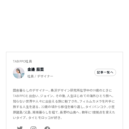
TABIPPO社員
金邉 茄菜
記事一覧へ
社員 / デザイナー
田舎暮らしのデザイナー。桑沢デザイン研究所在学中の19歳のときに
TABIPPOと出会い、ジョイン。その後、人生はじめての海外ひとり旅へ。
知らない世界や人々に出会える旅に魅了され、フィルムカメラを片手に
旅する人生を送る。22歳の頃から移住を繰り返し、タイ/バンコク、小笠
原諸島/父島、湘南暮らしを経て、長野の山奥へ。数年に1度拠点を変えた
いタイプ。タイとモロッコが好き。