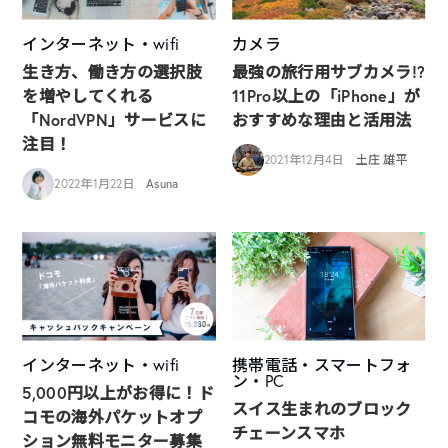
インターネット・wifi
カメラ
生き方、働き方の選択肢
最強の旅行用サブカメラ!?
を増やしてくれる
11Pro以上の「iPhone」が
「NordVPN」サービスに
おすすめな理由と活用法
注目！
2021年12月4日
土庄 雄平
2022年1月22日
Asuna
インターネット・wifi
携帯電話・スマートフォ
ン・PC
5,000円以上がお得に！ド
スイス生まれのブロック
コモの海外パケットオプ
チェーンスマホ
ション無料モニター募集