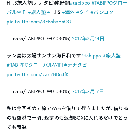
H.I.S旅人塾(ナナタビ)絶好調
#tabippo
#TABIPPOグロー
バルWiFi
#旅人塾
#H
.I.S
#海外
#タイ
#バンコク
pic.twitter.com/3EBshaHsOG
— nana/TABIPPO (@0103015)
2017年2月14日
ラン島は太陽サンサン海日和です
#tabippo
#旅人塾
#TABIPPOグローバルWiFi
#ナナタビ
pic.twitter.com/zaZ2BDnJfK
— nana/TABIPPO (@0103015)
2017年2月17日
私は今回初めて旅でWiFiを借りて行きましたが、借りる
のも空港で一瞬、返すのも返却BOXに入れるだけでとっ
ても簡単。