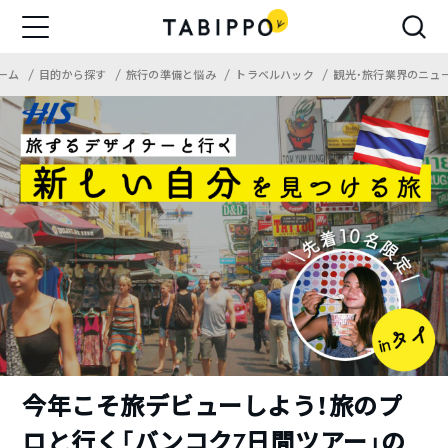
ーム
目的から探す
旅行の準備と悩み
トラベルハック
観光・旅行業界のニュ
今年こそ旅デビューしよう！旅のプ
ロと行く「バンコク7日間ツアー」の