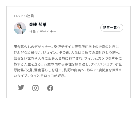
TABIPPO社員
金邉 茄菜
記事一覧へ
社員 / デザイナー
田舎暮らしのデザイナー。桑沢デザイン研究所在学中の19歳のときに
TABIPPOと出会い、ジョイン。その後、人生はじめての海外ひとり旅へ。
知らない世界や人々に出会える旅に魅了され、フィルムカメラを片手に
旅する人生を送る。22歳の頃から移住を繰り返し、タイ/バンコク、小笠
原諸島/父島、湘南暮らしを経て、長野の山奥へ。数年に1度拠点を変えた
いタイプ。タイとモロッコが好き。