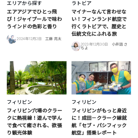
エリアから探す
ラトビア
エアアジアでひとっ飛
マイナーなんて言わせな
び！ジャイプールで味わ
い！フィンランド航空で
うインドの色彩と香り
行くラトビアで、歴史と
伝統文化にふれる旅
2024年12月2日
工藤 亮太
2023年12月30日
小井詰 さ
ちよ
フィリピン
フィリピン
フィリピン穴場のクラー
フィリピンがもっと身近
クに熱視線！遊んで学ん
に！成田－クラーク線就
で食べて癒される、欲張
航「セブ・パシフィック
り観光体験
航空」搭乗レポート