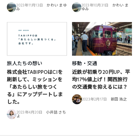
2023年11月13日
かわい まゆ
2023年10月31日
かわい ま
み
ゆみ
旅人たちの想い
移動・交通
株式会社TABIPPOはCIを
近鉄が初乗り20円UP、平
刷新して、ミッションを
均17％値上げ！関西旅行
「あたらしい旅をつく
の交通費を抑えるには？
る」にアップデートしま
2023年2月17日
新田 浩之
した。
2023年4月20日
小井詰 さち
よ