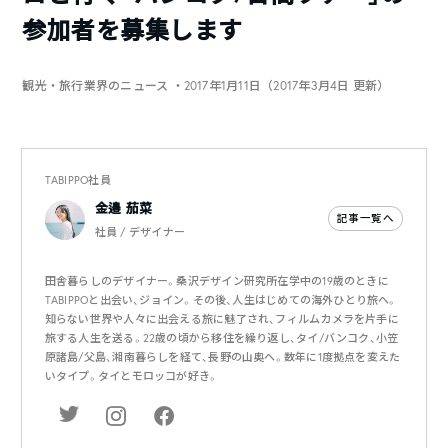
参加者を募集します
観光・旅行業界のニュース
・2017年1月11日（2017年3月4日 更新）
TABIPPO社員
金邉 茄菜
記事一覧へ
社員 / デザイナー
田舎暮らしのデザイナー。桑沢デザイン研究所在学中の19歳のときに
TABIPPOと出会い、ジョイン。その後、人生はじめての海外ひとり旅へ。
知らない世界や人々に出会える旅に魅了され、フィルムカメラを片手に
旅する人生を送る。22歳の頃から移住を繰り返し、タイ/バンコク、小笠
原諸島/父島、湘南暮らしを経て、長野の山奥へ。数年に1度拠点を変えた
いタイプ。タイとモロッコが好き。