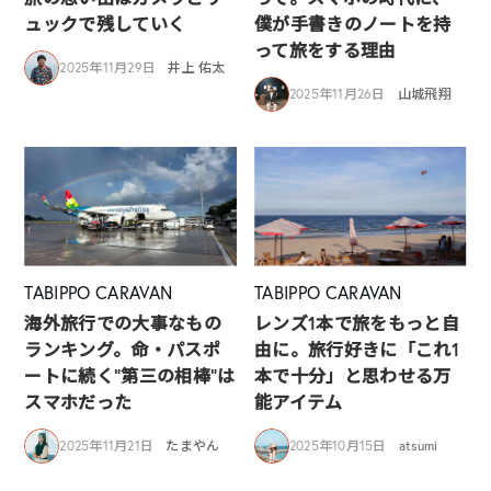
ュックで残していく
僕が手書きのノートを持
って旅をする理由
2025年11月29日
井上 佑太
2025年11月26日
山城飛翔
TABIPPO CARAVAN
TABIPPO CARAVAN
海外旅行での大事なもの
レンズ1本で旅をもっと自
ランキング。命・パスポ
由に。旅行好きに「これ1
ートに続く“第三の相棒”は
本で十分」と思わせる万
スマホだった
能アイテム
2025年11月21日
たまやん
2025年10月15日
atsumi