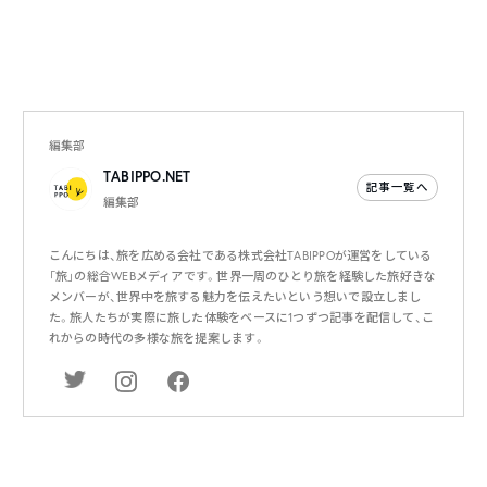
編集部
TABIPPO.NET
記事一覧へ
編集部
こんにちは、旅を広める会社である株式会社TABIPPOが運営をしている
「旅」の総合WEBメディアです。世界一周のひとり旅を経験した旅好きな
メンバーが、世界中を旅する魅力を伝えたいという想いで設立しまし
た。旅人たちが実際に旅した体験をベースに1つずつ記事を配信して、こ
れからの時代の多様な旅を提案します。