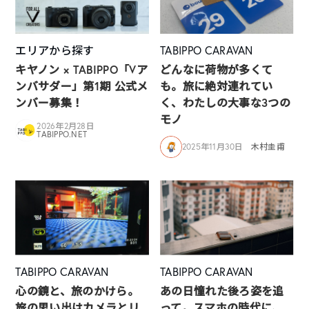
エリアから探す
TABIPPO CARAVAN
キヤノン × TABIPPO「Vア
どんなに荷物が多くて
ンバサダー」第1期 公式メ
も。旅に絶対連れてい
ンバー募集！
く、わたしの大事な3つの
モノ
2026年2月28日
TABIPPO.NET
2025年11月30日
木村圭甫
TABIPPO CARAVAN
TABIPPO CARAVAN
心の鏡と、旅のかけら。
あの日憧れた後ろ姿を追
旅の思い出はカメラとリ
って。スマホの時代に、