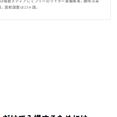
は複数メディアにてフリーのライター兼編集者。趣味は英
賞。渡航国数は23ヶ国。