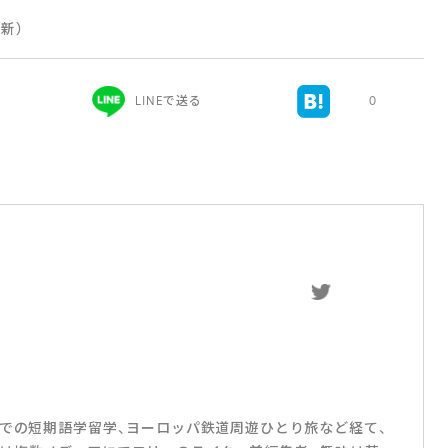
更新）
LINEで送る
0
スでの短期語学留学、ヨーロッパ鉄道周遊ひとり旅など経て、