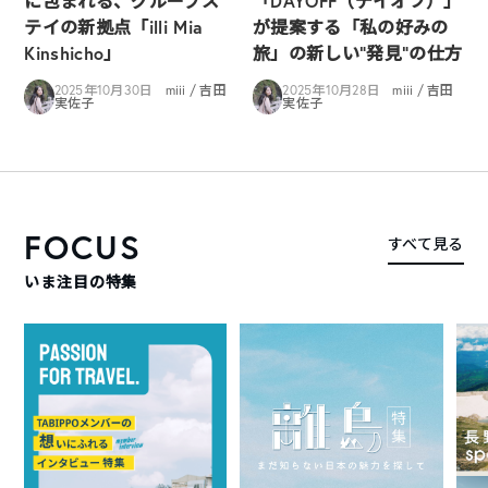
に包まれる、グループス
「DAYOFF（デイオフ）」
テイの新拠点「illi Mia
が提案する「私の好みの
Kinshicho」
旅」の新しい“発見”の仕方
2025年10月30日
miii / 吉田
2025年10月28日
miii / 吉田
実佐子
実佐子
FOCUS
すべて見る
いま注目の特集