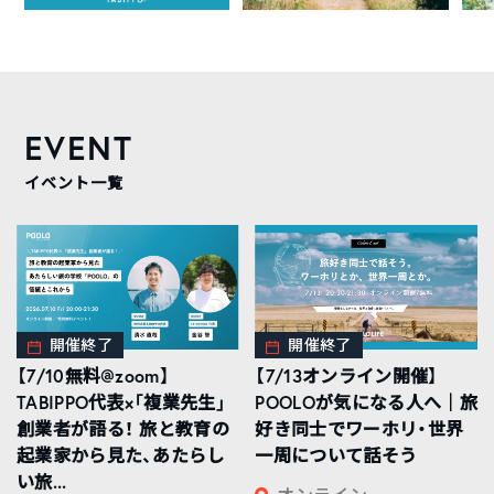
EVENT
イベント一覧
開催終了
開催終了
【7/10無料@zoom】
【7/13オンライン開催】
TABIPPO代表×「複業先生」
POOLOが気になる人へ｜旅
創業者が語る！ 旅と教育の
好き同士でワーホリ・世界
起業家から見た、あたらし
一周について話そう
い旅...