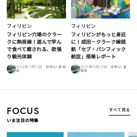
フィリピン
フィリピン
フィリピン穴場のクラー
フィリピンがもっと身近
クに熱視線！遊んで学ん
に！成田－クラーク線就
で食べて癒される、欲張
航「セブ・パシフィック
り観光体験
航空」搭乗レポート
2023年11月13日
かわい まゆ
2023年10月31日
かわい ま
み
ゆみ
FOCUS
すべて見る
いま注目の特集