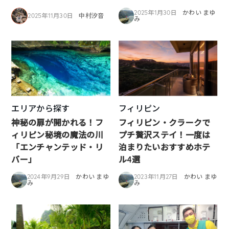
2025年1月30日
かわい まゆ
2025年11月30日
中村汐音
み
エリアから探す
フィリピン
神秘の扉が開かれる！フ
フィリピン・クラークで
ィリピン秘境の魔法の川
プチ贅沢ステイ！一度は
「エンチャンテッド・リ
泊まりたいおすすめホテ
バー」
ル4選
2024年9月29日
かわい まゆ
2023年11月27日
かわい まゆ
み
み