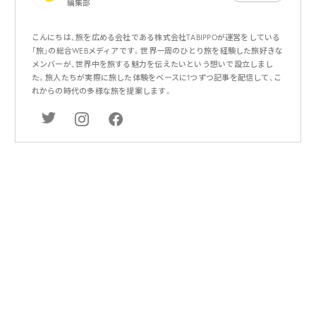
編集部
こんにちは、旅を広める会社である株式会社TABIPPOが運営をしている
「旅」の総合WEBメディアです。世界一周のひとり旅を経験した旅好きな
メンバーが、世界中を旅する魅力を伝えたいという想いで設立しまし
た。旅人たちが実際に旅した体験をベースに1つずつ記事を配信して、こ
れからの時代の多様な旅を提案します。