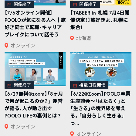
開催終了
開催終了
【7/6オンライン開催】
【TABEER in 札幌 7月4日開
POOLOが気になる人へ｜旅
催決定！】旅好きよ、札幌に
好き同士で転職・キャリア
集合！
ブレイクについて話そう
北海道
オンライン
開催終了
複数日程開催
【6/29無料@zoom】「8ヶ月
【6/22@Zoom】POOLO卒業
で何が起こるのか？」 運営
生座談会〜「はたらく」と
が語る、人が動き出す
「生きる」の境界線を考え
POOLO LIFEの裏側とは？
る。「自分らしく生きる」
っ...
オンライン
オンライン