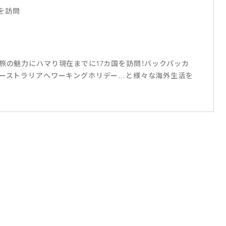
を訪問
旅の魅力にハマり現在までに17カ国を訪問！バックパッカ
オーストラリアへワーキングホリデー…と様々な海外生活を