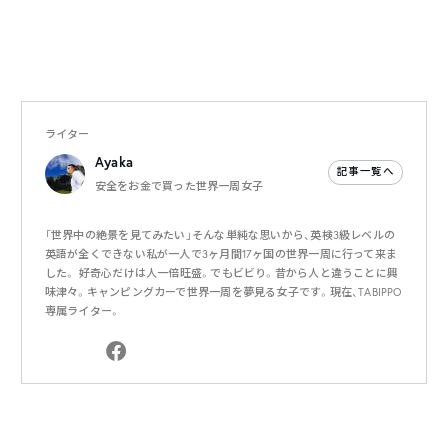
ライター
Ayaka
記事一覧へ
安全をお金で買った世界一周女子
「世界中の絶景を見てみたい」そんな単純な思いから、英検3級レベルの
英語が全くできない私が一人で3ヶ月間17ヶ国の世界一周に行って来ま
した。 好奇心だけは人一倍旺盛。でもビビり。昔から人と違うことに興
味津々。キャンピングカーで世界一周を夢見る女子です。現在、TABIPPO
専属ライター。