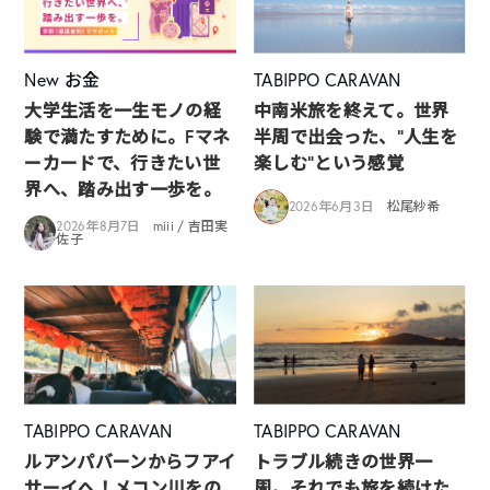
New
お金
TABIPPO CARAVAN
大学生活を一生モノの経
中南米旅を終えて。世界
験で満たすために。Fマネ
半周で出会った、“人生を
ーカードで、行きたい世
楽しむ”という感覚
界へ、踏み出す一歩を。
2026年6月3日
松尾紗希
2026年8月7日
miii / 吉田実
佐子
TABIPPO CARAVAN
TABIPPO CARAVAN
ルアンパバーンからフアイ
トラブル続きの世界一
サーイへ！メコン川をの
周。それでも旅を続けた