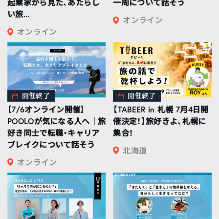
起業家から見た、あたらし
一周について話そう
い旅...
オンライン
オンライン
開催終了
開催終了
【7/6オンライン開催】
【TABEER in 札幌 7月4日開
POOLOが気になる人へ｜旅
催決定！】旅好きよ、札幌に
好き同士で転職・キャリア
集合！
ブレイクについて話そう
北海道
オンライン