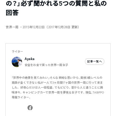
の？」必ず聞かれる5つの質問と私の
回答
世界一周
・2015年12月22日（2017年12月28日 更新）
ライター
Ayaka
記事一覧へ
安全をお金で買った世界一周女子
「世界中の絶景を見てみたい」そんな単純な思いから、英検3級レベルの
英語が全くできない私が一人で3ヶ月間17ヶ国の世界一周に行って来ま
した。 好奇心だけは人一倍旺盛。でもビビり。昔から人と違うことに興
味津々。キャンピングカーで世界一周を夢見る女子です。現在、TABIPPO
専属ライター。