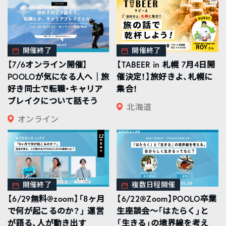
開催終了
開催終了
【7/6オンライン開催】
【TABEER in 札幌 7月4日開
POOLOが気になる人へ｜旅
催決定！】旅好きよ、札幌に
好き同士で転職・キャリア
集合！
ブレイクについて話そう
北海道
オンライン
開催終了
複数日程開催
【6/29無料@zoom】「8ヶ月
【6/22@Zoom】POOLO卒業
で何が起こるのか？」 運営
生座談会〜「はたらく」と
が語る、人が動き出す
「生きる」の境界線を考え