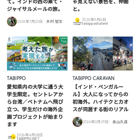
て。インドの西の果て・
ゃ見えない景色を、仲間
ジャイサルメールの旅。
と。
2026年5月6日
2026年7月22日
木村 智文
tabippostudent
TABIPPO
TABIPPO CARAVAN
愛知県内の大学に通う大
【インド・ベンガルー
学生限定。セントレアか
ル】大人になってからの
ら台湾／ベトナムへ飛び
初海外。ハイテクとカオ
立つ、学生だけの海外企
スが同居する街のリアル
画プロジェクトが始まり
2026年3月29日
金山久遠
ます
2026年4月28日
TABIPPO.NET