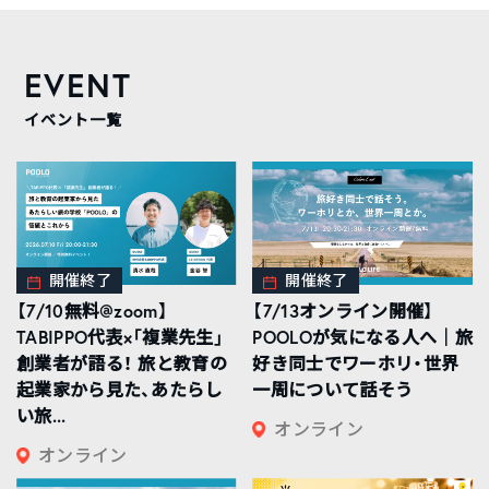
EVENT
イベント一覧
開催終了
開催終了
【7/10無料@zoom】
【7/13オンライン開催】
TABIPPO代表×「複業先生」
POOLOが気になる人へ｜旅
創業者が語る！ 旅と教育の
好き同士でワーホリ・世界
起業家から見た、あたらし
一周について話そう
い旅...
オンライン
オンライン