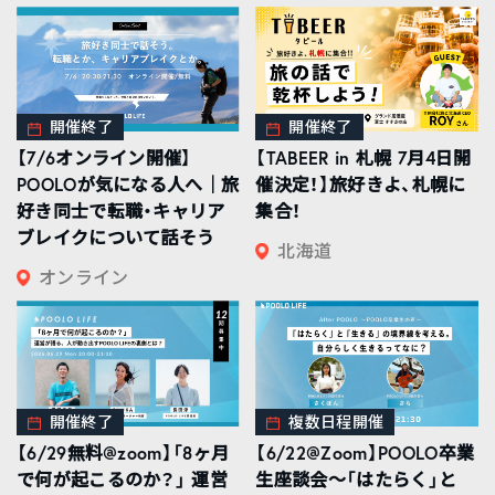
開催終了
開催終了
【7/6オンライン開催】
【TABEER in 札幌 7月4日開
POOLOが気になる人へ｜旅
催決定！】旅好きよ、札幌に
好き同士で転職・キャリア
集合！
ブレイクについて話そう
北海道
オンライン
開催終了
複数日程開催
【6/29無料@zoom】「8ヶ月
【6/22@Zoom】POOLO卒業
で何が起こるのか？」 運営
生座談会〜「はたらく」と