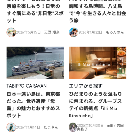
京旅を楽しもう！日常の
調和する島時間。八丈島
すぐ隣にある”非日常”スポ
で“今”を生きる人々と出会
ット
う旅
2026年5月15日
天野 澪奈
2026年1月22日
もろんのん
TABIPPO CARAVAN
エリアから探す
日本一遠い島は、東京都
ひだまりのような温もり
だった。世界遺産「母
に包まれる、グループス
島」の魅力とおすすめス
テイの新拠点「illi Mia
ポット
Kinshicho」
2025年10月30日
miii / 吉田
2026年1月14日
たまやん
実佐子