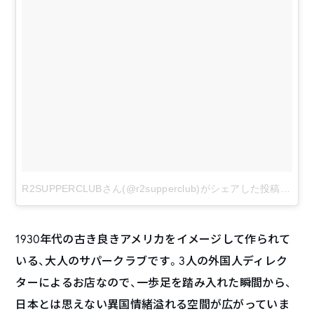
R2SUPPERCLUBさん(@r2supperclub)がシェアした投稿
–
201
1930年代の古き良きアメリカをイメージして作られて
いる、大人のサパークラブです。3人の外国人ディレク
ターによるお店なので、一歩足を踏み入れた瞬間から、
日本とは思えない異国情緒溢れる空間が広がっていま