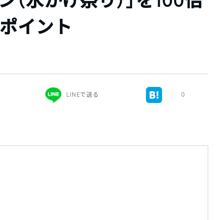
ン（水かけ祭り）」を100倍
のポイント
）
LINEで送る
0