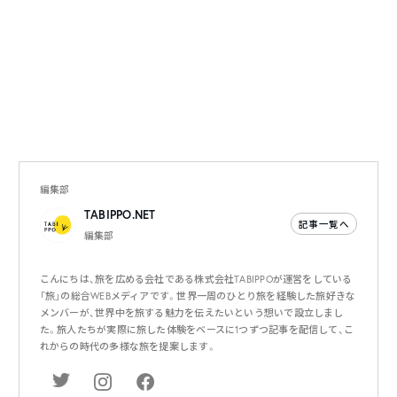
編集部
TABIPPO.NET
記事一覧へ
編集部
こんにちは、旅を広める会社である株式会社TABIPPOが運営をしている
「旅」の総合WEBメディアです。世界一周のひとり旅を経験した旅好きな
メンバーが、世界中を旅する魅力を伝えたいという想いで設立しまし
た。旅人たちが実際に旅した体験をベースに1つずつ記事を配信して、こ
れからの時代の多様な旅を提案します。