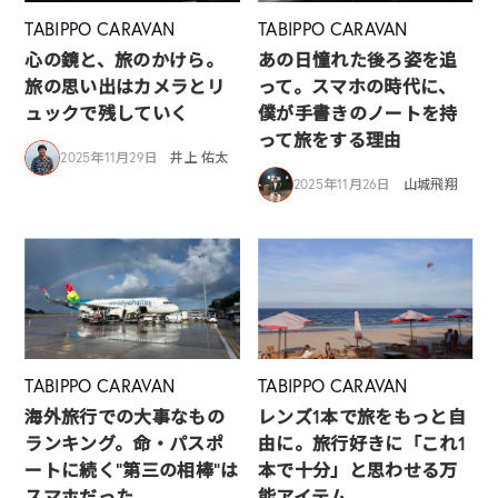
TABIPPO CARAVAN
TABIPPO CARAVAN
心の鏡と、旅のかけら。
あの日憧れた後ろ姿を追
旅の思い出はカメラとリ
って。スマホの時代に、
ュックで残していく
僕が手書きのノートを持
って旅をする理由
2025年11月29日
井上 佑太
2025年11月26日
山城飛翔
TABIPPO CARAVAN
TABIPPO CARAVAN
海外旅行での大事なもの
レンズ1本で旅をもっと自
ランキング。命・パスポ
由に。旅行好きに「これ1
ートに続く“第三の相棒”は
本で十分」と思わせる万
スマホだった
能アイテム