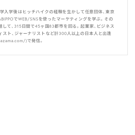
。大学入学後はヒッチハイクの経験を生かして任意団体、東京
BIPPOでWEB/SNSを使ったマーケティングを学ぶ。その
CTと題して、315日間で45ヶ国83都市を回る。起業家、ビジネス
ティスト、ジャーナリストなど計300人以上の日本人と出逢
hazama.com/)で発信。