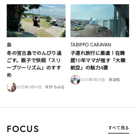
島
TABIPPO CARAVAN
冬の宮古島でのんびり過
子連れ旅行に最適！在韓
ごす。親子で快眠「スリ
歴10年ママが推す「大韓
ープツーリズム」のすす
航空」の魅力4選
め
2025年1月25日
貝沼和
2025年3月14日
矢作 ちはる
FOCUS
すべて見る