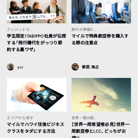
クレジットカ...
旅行の準備と...
学生限定！TABIPPO社員が伝授
マイルで特典航空券を購入す
する「飛行機代をがっつり節
る際の注意点
約する裏ワザ」
yui
新田 浩之
エリアから探す
世界一周の航...
マイルでハワイ往復ビジネス
【世界一周希望者必見】世界一
クラスをタダにする方法
周航空券とLCC、どっちがお
得!?