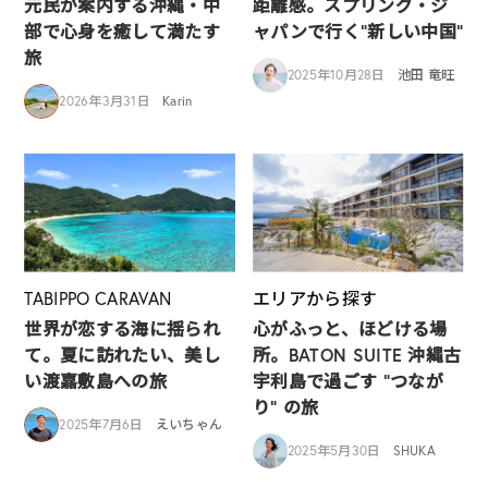
元民が案内する沖縄・中
距離感。スプリング・ジ
部で心身を癒して満たす
ャパンで行く“新しい中国”
旅
2025年10月28日
池田 竜旺
2026年3月31日
Karin
TABIPPO CARAVAN
エリアから探す
世界が恋する海に揺られ
心がふっと、ほどける場
て。夏に訪れたい、美し
所。BATON SUITE 沖縄古
い渡嘉敷島への旅
宇利島で過ごす “つなが
り” の旅
2025年7月6日
えいちゃん
2025年5月30日
SHUKA