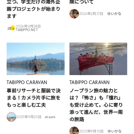
立つ、学生だけの海外企
険について
画プロジェクトが始まり
2026年2月27日
ゆいかな
ます
2026年4月28日
TABIPPO.NET
TABIPPO CARAVAN
TABIPPO CARAVAN
事前リサーチと服装で決
ノープラン旅の魅力と
まる！カメラ片手に旅を
は？「怖さ」も「憧れ」
もっと楽しむ工夫
も受け止めて。心に寄り
添って進んだ、世界一周
2025年9月23日
atsumi
の旅路
2025年9月10日
ゆいかな