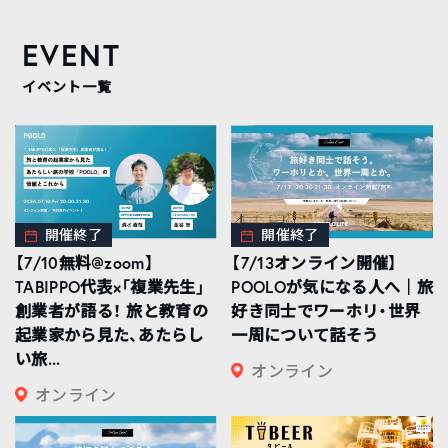
EVENT
イベント一覧
開催終了
開催終了
【7/10無料@zoom】
【7/13オンライン開催】
TABIPPO代表×「複業先生」
POOLOが気になる人へ｜旅
創業者が語る！ 旅と教育の
好き同士でワーホリ・世界
起業家から見た、あたらし
一周について話そう
い旅...
オンライン
オンライン