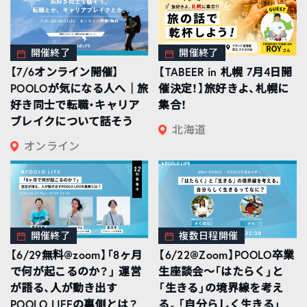
開催終了
開催終了
【7/6オンライン開催】
【TABEER in 札幌 7月4日開
POOLOが気になる人へ｜旅
催決定！】旅好きよ、札幌に
好き同士で転職・キャリア
集合！
ブレイクについて話そう
北海道
オンライン
開催終了
複数日程開催
【6/29無料@zoom】「8ヶ月
【6/22@Zoom】POOLO卒業
で何が起こるのか？」 運営
生座談会〜「はたらく」と
が語る、人が動き出す
「生きる」の境界線を考え
POOLO LIFEの裏側とは？
る。「自分らしく生きる」