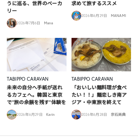
うに巡る、世界のベーカ
求めて旅するススメ
リー
2026年6月29日
MANAMI
2026年7月6日
Mana
TABIPPO CARAVAN
TABIPPO CARAVAN
未来の自分へ手紙が送れ
「おいしい麺料理が食べ
るカフェへ。韓国と東京
たい！！」麺恋しき南ア
で“旅の余韻を残す”体験を
ジア・中東旅を終えて
2026年6月29日
Karin
2026年6月28日
宗石尚典