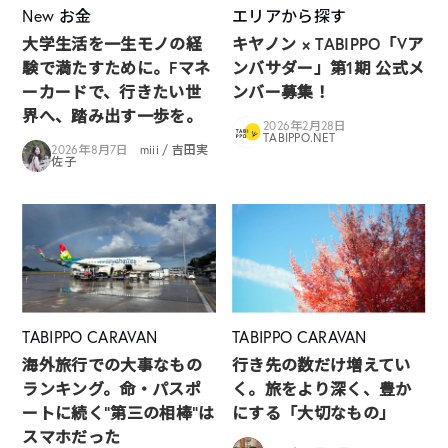
New
お金
エリアから探す
大学生活を一生モノの経
キヤノン × TABIPPO「Vア
験で満たすために。Fマネ
ンバサダー」第1期 公式メ
ーカードで、行きたい世
ンバー募集！
界へ、踏み出す一歩を。
2026年2月28日
TABIPPO.NET
2026年8月7日
miii / 吉田実
佐子
TABIPPO CARAVAN
TABIPPO CARAVAN
海外旅行での大事なもの
行き先の数だけ増えてい
ランキング。命・パスポ
く。旅をより深く、豊か
ートに続く“第三の相棒”は
にする「大切なもの」
スマホだった