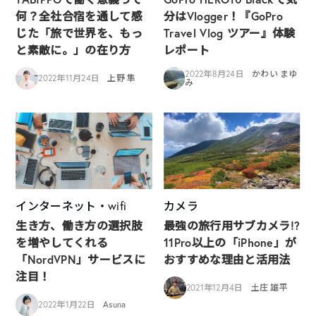
何？全社合宿を通して感
分はVlogger！『GoPro
じた「旅で世界を、もっ
Travel Vlog ツアー』体験
と素敵に。」の在り方
レポート
2022年8月24日
かわい まゆ
2022年11月24日
上野 隼
み
インターネット・wifi
カメラ
生き方、働き方の選択肢
最強の旅行用サブカメラ!?
を増やしてくれる
11Pro以上の「iPhone」が
「NordVPN」サービスに
おすすめな理由と活用法
注目！
2021年12月4日
土庄 雄平
2022年1月22日
Asuna