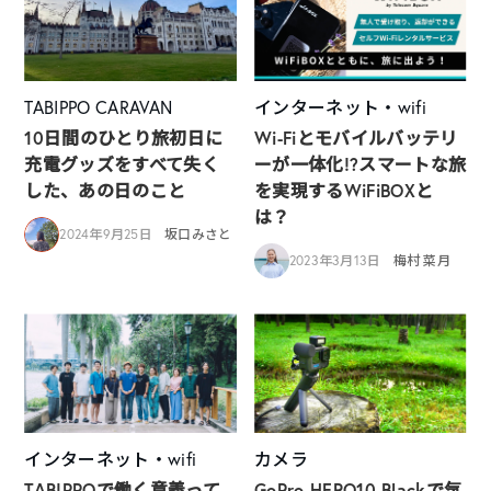
TABIPPO CARAVAN
インターネット・wifi
10日間のひとり旅初日に
Wi-Fiとモバイルバッテリ
充電グッズをすべて失く
ーが一体化!?スマートな旅
した、あの日のこと
を実現するWiFiBOXと
は？
2024年9月25日
坂口みさと
2023年3月13日
梅村 菜月
インターネット・wifi
カメラ
TABIPPOで働く意義って
GoPro HERO10 Blackで気