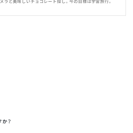
メラと美味しいチョコレート探し。今の目標は宇宙旅行。
すか？