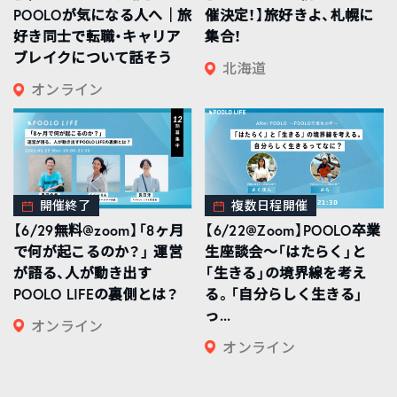
POOLOが気になる人へ｜旅
催決定！】旅好きよ、札幌に
好き同士で転職・キャリア
集合！
ブレイクについて話そう
北海道
オンライン
開催終了
複数日程開催
【6/29無料@zoom】「8ヶ月
【6/22@Zoom】POOLO卒業
で何が起こるのか？」 運営
生座談会〜「はたらく」と
が語る、人が動き出す
「生きる」の境界線を考え
POOLO LIFEの裏側とは？
る。「自分らしく生きる」
っ...
オンライン
オンライン