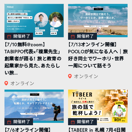
開催終了
開催終了
【7/10無料@zoom】
【7/13オンライン開催】
TABIPPO代表×「複業先生」
POOLOが気になる人へ｜旅
創業者が語る！ 旅と教育の
好き同士でワーホリ・世界
起業家から見た、あたらし
一周について話そう
い旅...
オンライン
オンライン
開催終了
開催終了
【7/6オンライン開催】
【TABEER in 札幌 7月4日開