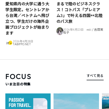
愛知県内の大学に通う大
まるで陸のビジネスクラ
学生限定。セントレアか
ス！コトバス「プレミア
ら台湾／ベトナムへ飛び
ム3」で叶える四国↔︎北陸
立つ、学生だけの海外企
のバス旅
画プロジェクトが始まり
2026年4月23日
miii / 吉田実
ます
佐子
2026年4月28日
TABIPPO.NET
FOCUS
すべて見る
いま注目の特集