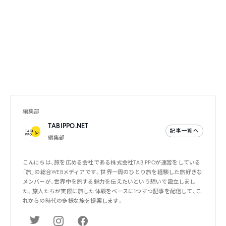
編集部
TABIPPO.NET
記事一覧へ
編集部
こんにちは、旅を広める会社である株式会社TABIPPOが運営をしている
「旅」の総合WEBメディアです。世界一周のひとり旅を経験した旅好きな
メンバーが、世界中を旅する魅力を伝えたいという想いで設立しまし
た。旅人たちが実際に旅した体験をベースに1つずつ記事を配信して、こ
れからの時代の多様な旅を提案します。