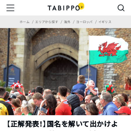
ホーム
エリアから探す
海外
ヨーロッパ
イギリス
【正解発表！】国名を解いて出かけよ