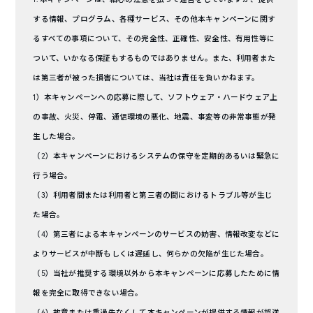
する情報、プログラム、各種サービス、その他本キャンペーンに関す
るすべての事項について、その完全性、正確性、安全性、有用性等に
ついて、いかなる保証もするものではありません。また、利用者また
は第三者が被った損害については、当社は責任を負いかねます。
1）本キャンペーンへの応募に際して、ソフトウェア・ハードウェア上
の事故、火災、停電、通信環境の悪化、地震、事変等の非常事態が発
生した場合。
（2）本キャンペーンにおけるシステムの保守を定期的あるいは緊急に
行う場合。
（3）利用者間または利用者と第三者の間におけるトラブル等が生じ
た場合。
（4）第三者による本キャンペーンのサービスの妨害、情報改変などに
よりサービスが中断もしくは遅延し、何らかの欠陥が生じた場合。
（5）当社が推奨する環境以外から本キャンペーンに応募したために情
報を完全に取得できない場合。
（6）故意または重過失なくして本キャンペーンが提供する情報が誤送