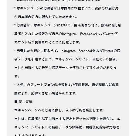
* 本キャンペーンの応募者は日本国内にお住まいで、賞品のお届け先
が日本国内の方に限らせていただきます。
* 応募者は、本キャンペーンにおいて、投稿画像の他に、投稿に際し応
募者が入力した情報及び自己のInstagram、FacebookおよびTwitterア
カウント名が掲載されることに同意します。
* 当選したか否かに関わらず、Instagram、FacebookおよびTwitterの投
稿データを引用する形で、本キャンペーンサイト、当社のSNS投稿、
当社が出稿する広告等に投稿データを使用させて頂く場合がありま
す。
* お使いのスマートフォンの機種および使用状況、通信環境などの理
由により、応募できない場合があります。
■ 禁止事項
本キャンペーンへの応募に際し、以下の行為を禁止します。
当社は、応募者が以下に該当する行為を行ったと判断した場合は、本
キャンペーンサイトへの投稿データの非掲載・掲載後削除等の対応を
とる場合があります。