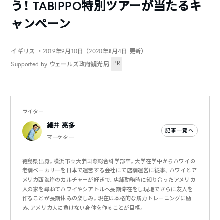
う！ TABIPPO特別ツアーが当たるキ
ャンペーン
イギリス
・2019年9月10日（2020年8月4日 更新）
PR
Supported by ウェールズ政府観光局
ライター
細井 亮多
記事一覧へ
マーケター
徳島県出身。横浜市立大学国際総合科学部卒。大学在学中からハワイの
老舗ベーカリーを日本で運営する会社にて店舗運営に従事。ハワイとア
メリカ西海岸のカルチャーが好きで、店舗勤務時に知り合ったアメリカ
人の家を尋ねてハワイやシアトルへ長期滞在をし現地でさらに友人を
作ることが長期休みの楽しみ。現在は本格的な筋力トレーニングに励
み、アメリカ人に負けない身体を作ることが目標。