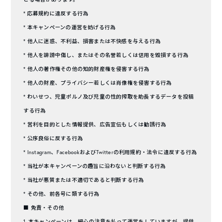
* 応募規約に違反する行為
* 本キャンペーンの運営を妨げる行為
* 他人に迷惑、不利益、損害または不快感を与える行為
* 他人を誹謗中傷し、またはその名誉若しくは信用を毀損する行為
* 他人の著作権その他の知的財産権を侵害する行為
* 他人の財産、プライバシー若しくは肖像権を侵害する行為
* わいせつ、児童ポルノ及び児童の性的搾取を助長するデータを投稿
する行為
* 営利を目的とした情報提供、広告宣伝もしくは勧誘行為
* 公序良俗に反する行為
* Instagram、FacebookおよびTwitterの利用規約・法令に違反する行為
* 当社が本キャンペーンの趣旨に沿わないと判断する行為
* 当社が悪質または不適切であると判断する行為
* その他、前各号に類する行為
■ 免責・その他
1. 本キャンペーンは、細心の注意を払って運営をしていますが、提供