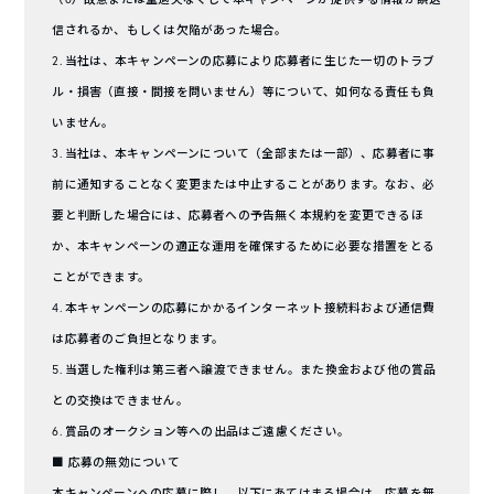
信されるか、もしくは欠陥があった場合。
2. 当社は、本キャンペーンの応募により応募者に生じた一切のトラブ
ル・損害（直接・間接を問いません）等について、如何なる責任も負
いません。
3. 当社は、本キャンペーンについて（全部または一部）、応募者に事
前に通知することなく変更または中止することがあります。なお、必
要と判断した場合には、応募者への予告無く本規約を変更できるほ
か、本キャンペーンの適正な運用を確保するために必要な措置をとる
ことができます。
4. 本キャンペーンの応募にかかるインターネット接続料および通信費
は応募者のご負担となります。
5. 当選した権利は第三者へ譲渡できません。また換金および他の賞品
との交換はできません。
6. 賞品のオークション等への出品はご遠慮ください。
■ 応募の無効について
本キャンペーンへの応募に際し、以下にあてはまる場合は、応募を無