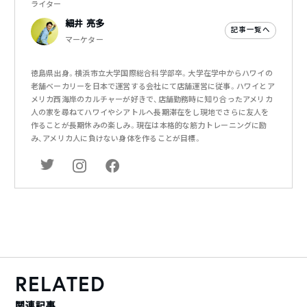
ライター
細井 亮多
記事一覧へ
マーケター
徳島県出身。横浜市立大学国際総合科学部卒。大学在学中からハワイの
老舗ベーカリーを日本で運営する会社にて店舗運営に従事。ハワイとア
メリカ西海岸のカルチャーが好きで、店舗勤務時に知り合ったアメリカ
人の家を尋ねてハワイやシアトルへ長期滞在をし現地でさらに友人を
作ることが長期休みの楽しみ。現在は本格的な筋力トレーニングに励
み、アメリカ人に負けない身体を作ることが目標。
RELATED
関連記事