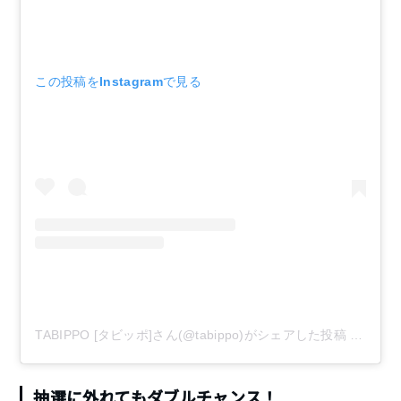
この投稿をInstagramで見る
TABIPPO [タビッポ]さん(@tabippo)がシェアした投稿
–
2019
抽選に外れてもダブルチャンス！