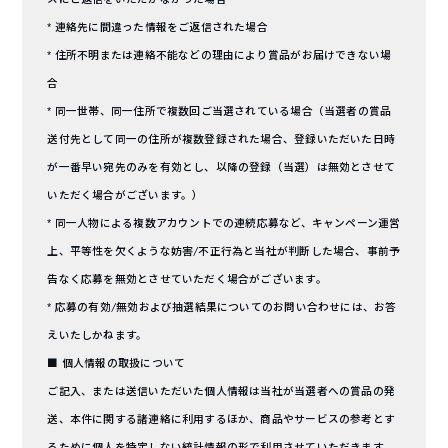
* 連絡先に間違った情報をご返信された場合
* 住所不明または連絡不能などの理由により賞品がお届けできない場
合
* 同一世帯、同一住所で複数回ご当選されている場合（当選者の賞品
送付先として同一の住所が複数登録された場合、登録いただいた日時
が一番早い宛先のみを有効とし、以降の登録（当選）は無効とさせて
いただく場合がございます。）
* 同一人物による複数アカウントでの連続応募など、キャンペーン運営
上、平等性を欠くような妨害/不正行為と当社が判断した場合、事前予
告なく応募を無効とさせていただく場合がございます。
* 応募の有効/無効および抽選結果についてのお問い合わせには、お答
えいたしかねます。
■ 個人情報の取扱について
ご記入、または送信いただいた個人情報は当社が当選者への賞品の発
送、本件に関する諸連絡に利用するほか、商品やサービスの参考とす
るために個人を特定しない統計情報の形で利用させていただきます。