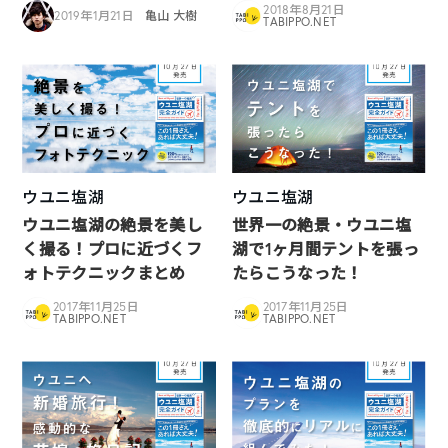
2018年8月21日
2019年1月21日
亀山 大樹
TABIPPO.NET
ウユニ塩湖
ウユニ塩湖
ウユニ塩湖の絶景を美し
世界一の絶景・ウユニ塩
く撮る！プロに近づくフ
湖で1ヶ月間テントを張っ
ォトテクニックまとめ
たらこうなった！
2017年11月25日
2017年11月25日
TABIPPO.NET
TABIPPO.NET