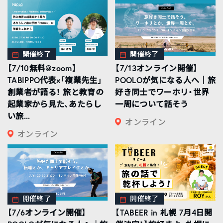
開催終了
開催終了
【7/10無料@zoom】
【7/13オンライン開催】
TABIPPO代表×「複業先生」
POOLOが気になる人へ｜旅
創業者が語る！ 旅と教育の
好き同士でワーホリ・世界
起業家から見た、あたらし
一周について話そう
い旅...
オンライン
オンライン
開催終了
開催終了
【7/6オンライン開催】
【TABEER in 札幌 7月4日開