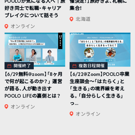
POOLOが気になる人へ｜旅
催決定！】旅好きよ、札幌に
好き同士で転職・キャリア
集合！
ブレイクについて話そう
北海道
オンライン
開催終了
複数日程開催
【6/29無料@zoom】「8ヶ月
【6/22@Zoom】POOLO卒業
で何が起こるのか？」 運営
生座談会〜「はたらく」と
が語る、人が動き出す
「生きる」の境界線を考え
POOLO LIFEの裏側とは？
る。「自分らしく生きる」
っ...
オンライン
オンライン