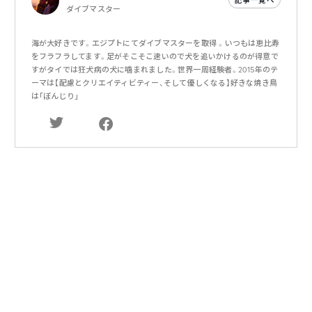
ダイブマスター
海が大好きです。エジプトにてダイブマスターを取得 。いつもは恵比寿
をフラフラしてます。足がそこそこ速いので犬を追いかけるのが得意で
すがタイでは狂犬病の犬に噛まれました。世界一周経験者。2015年のテ
ーマは【配慮とクリエイティビティー、そして優しくなる】好きな焼き鳥
は｢ぼんじり｣