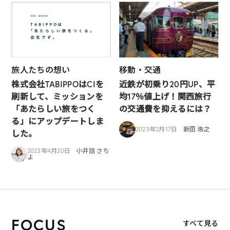
旅人たちの想い
移動・交通
株式会社TABIPPOはCIを
近鉄が初乗り20円UP、平
刷新して、ミッションを
均17％値上げ！関西旅行
「あたらしい旅をつく
の交通費を抑えるには？
る」にアップデートしま
2023年2月17日
新田 浩之
した。
2023年4月20日
小井詰 さち
よ
FOCUS
すべて見る