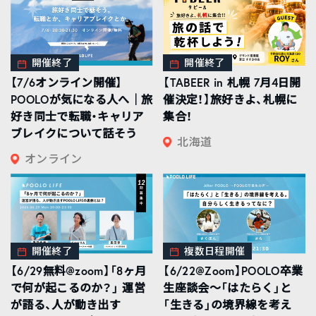
開催終了
開催終了
【7/6オンライン開催】
【TABEER in 札幌 7月4日開
POOLOが気になる人へ｜旅
催決定！】旅好きよ、札幌に
好き同士で転職・キャリア
集合！
ブレイクについて話そう
北海道
オンライン
開催終了
複数日程開催
【6/29無料@zoom】「8ヶ月
【6/22@Zoom】POOLO卒業
で何が起こるのか？」 運営
生座談会〜「はたらく」と
が語る、人が動き出す
「生きる」の境界線を考え