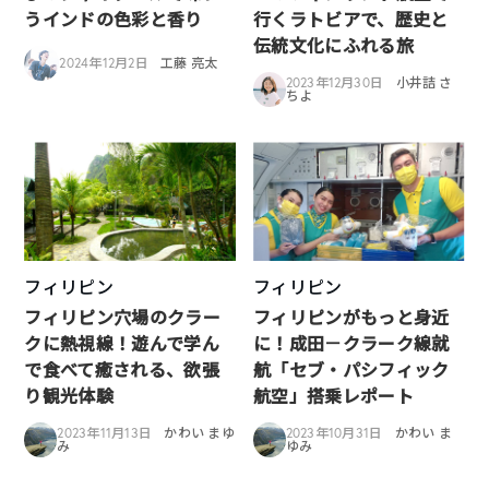
うインドの色彩と香り
行くラトビアで、歴史と
伝統文化にふれる旅
2024年12月2日
工藤 亮太
2023年12月30日
小井詰 さ
ちよ
フィリピン
フィリピン
フィリピン穴場のクラー
フィリピンがもっと身近
クに熱視線！遊んで学ん
に！成田－クラーク線就
で食べて癒される、欲張
航「セブ・パシフィック
り観光体験
航空」搭乗レポート
2023年11月13日
かわい まゆ
2023年10月31日
かわい ま
み
ゆみ