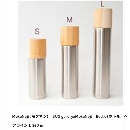
MokuNeji（モクネジ） SUS gallery×MokuNeji Bottle（ボトル） ヘ
アライン L 360 ml