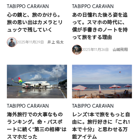
TABIPPO CARAVAN
TABIPPO CARAVAN
心の鏡と、旅のかけら。
あの日憧れた後ろ姿を追
旅の思い出はカメラとリ
って。スマホの時代に、
ュックで残していく
僕が手書きのノートを持
って旅をする理由
2025年11月29日
井上 佑太
2025年11月26日
山城飛翔
TABIPPO CARAVAN
TABIPPO CARAVAN
海外旅行での大事なもの
レンズ1本で旅をもっと自
ランキング。命・パスポ
由に。旅行好きに「これ1
ートに続く“第三の相棒”は
本で十分」と思わせる万
スマホだった
能アイテム