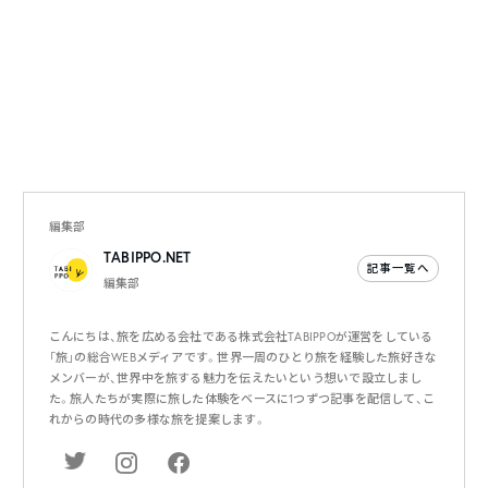
編集部
TABIPPO.NET
記事一覧へ
編集部
こんにちは、旅を広める会社である株式会社TABIPPOが運営をしている
「旅」の総合WEBメディアです。世界一周のひとり旅を経験した旅好きな
メンバーが、世界中を旅する魅力を伝えたいという想いで設立しまし
た。旅人たちが実際に旅した体験をベースに1つずつ記事を配信して、こ
れからの時代の多様な旅を提案します。