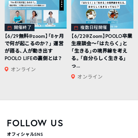
開催終了
複数日程開催
【6/29無料@zoom】「8ヶ月
【6/22@Zoom】POOLO卒業
で何が起こるのか？」 運営
生座談会〜「はたらく」と
が語る、人が動き出す
「生きる」の境界線を考え
POOLO LIFEの裏側とは？
る。「自分らしく生きる」
っ...
オンライン
オンライン
FOLLOW US
オフィシャルSNS