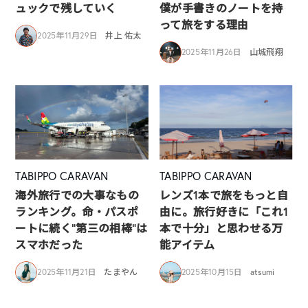
ュックで残していく
僕が手書きのノートを持
って旅をする理由
2025年11月29日
井上 佑太
2025年11月26日
山城飛翔
TABIPPO CARAVAN
TABIPPO CARAVAN
海外旅行での大事なもの
レンズ1本で旅をもっと自
ランキング。命・パスポ
由に。旅行好きに「これ1
ートに続く“第三の相棒”は
本で十分」と思わせる万
スマホだった
能アイテム
2025年11月21日
たまやん
2025年10月15日
atsumi