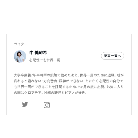
ライター
中 美砂希
記事一覧へ
心配性でも世界一周
大学卒業後7年半神戸の旅館で勤めたあと、世界一周のために退職。枕が
変わると寝れない・方向音痴・語学ができない・とにかく心配性の自分で
も世界一周ができることを証明するため、9ヶ月の旅に出発。お気に入り
の国はクロアチア。沖縄の離島とピアノが好き。