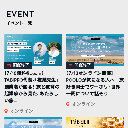
EVENT
イベント一覧
開催終了
開催終了
【7/10無料@zoom】
【7/13オンライン開催】
TABIPPO代表×「複業先生」
POOLOが気になる人へ｜旅
創業者が語る！ 旅と教育の
好き同士でワーホリ・世界
起業家から見た、あたらし
一周について話そう
い旅...
オンライン
オンライン