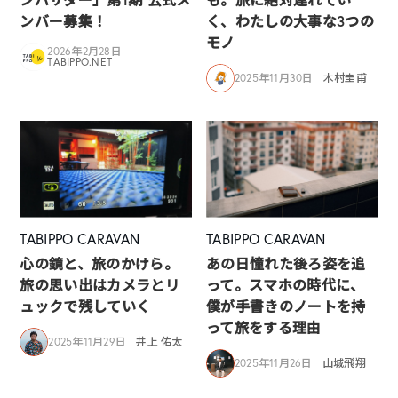
ンバー募集！
く、わたしの大事な3つの
モノ
2026年2月28日
TABIPPO.NET
2025年11月30日
木村圭甫
TABIPPO CARAVAN
TABIPPO CARAVAN
心の鏡と、旅のかけら。
あの日憧れた後ろ姿を追
旅の思い出はカメラとリ
って。スマホの時代に、
ュックで残していく
僕が手書きのノートを持
って旅をする理由
2025年11月29日
井上 佑太
2025年11月26日
山城飛翔