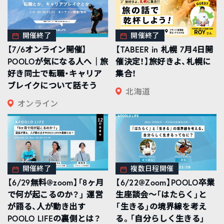
開催終了
開催終了
【7/6オンライン開催】
【TABEER in 札幌 7月4日開
POOLOが気になる人へ｜旅
催決定！】旅好きよ、札幌に
好き同士で転職・キャリア
集合！
ブレイクについて話そう
北海道
オンライン
開催終了
複数日程開催
【6/29無料@zoom】「8ヶ月
【6/22@Zoom】POOLO卒業
で何が起こるのか？」 運営
生座談会〜「はたらく」と
が語る、人が動き出す
「生きる」の境界線を考え
POOLO LIFEの裏側とは？
る。「自分らしく生きる」