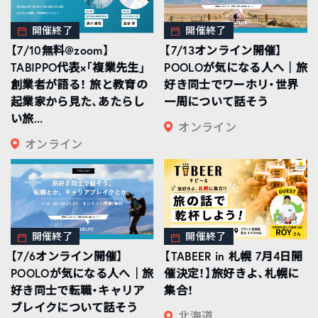
開催終了
開催終了
【7/10無料@zoom】
【7/13オンライン開催】
TABIPPO代表×「複業先生」
POOLOが気になる人へ｜旅
創業者が語る！ 旅と教育の
好き同士でワーホリ・世界
起業家から見た、あたらし
一周について話そう
い旅...
オンライン
オンライン
開催終了
開催終了
【7/6オンライン開催】
【TABEER in 札幌 7月4日開
POOLOが気になる人へ｜旅
催決定！】旅好きよ、札幌に
好き同士で転職・キャリア
集合！
ブレイクについて話そう
北海道