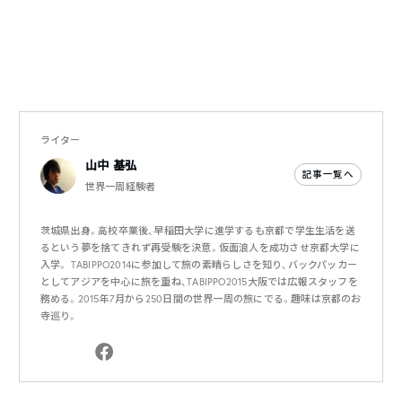
ライター
山中 基弘
記事一覧へ
世界一周経験者
茨城県出身。高校卒業後、早稲田大学に進学するも京都で学生生活を送
るという夢を捨てきれず再受験を決意。仮面浪人を成功させ京都大学に
入学。 TABIPPO2014に参加して旅の素晴らしさを知り、バックパッカー
としてアジアを中心に旅を重ね、TABIPPO2015大阪では広報スタッフを
務める。2015年7月から250日間の世界一周の旅にでる。趣味は京都のお
寺巡り。