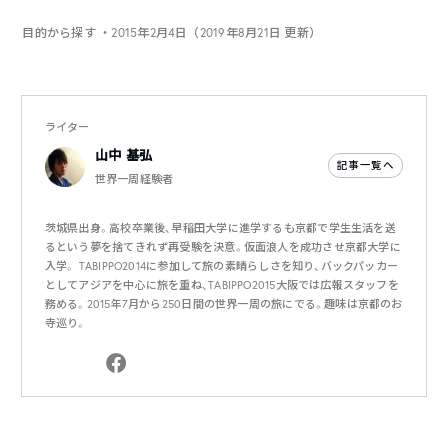
目的から探す
・2015年2月4日（2019年8月21日 更新）
ライター
山中 基弘
記事一覧へ
世界一周経験者
茨城県出身。高校卒業後、早稲田大学に進学するも京都で学生生活を送
るという夢を捨てきれず再受験を決意。仮面浪人を成功させ京都大学に
入学。 TABIPPO2014に参加して旅の素晴らしさを知り、バックパッカー
としてアジアを中心に旅を重ね、TABIPPO2015大阪では広報スタッフを
務める。2015年7月から250日間の世界一周の旅にでる。趣味は京都のお
寺巡り。