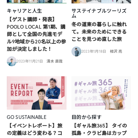
キャリアと人生
サステイナブルツーリズ
ム
【ゲスト講師・発表】
冬の道東の暮らしに触れ
POOLO LOCAL 第1期、講
て。未来のためにできる
師として全国の先進モデ
ことを見つめ直した旅
ル9地域から20名以上の参
加が決定しました！
2023年1月18日
相沢 亮
2023年11月21日
清水 直哉
GO SUSTAINABLE
目的から探す
【イベントレポート】旅
【ギャル旅365】 タイの
の定義はどう変わる？コ
孤島・クラビ島はカップ