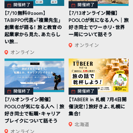
開催終了
開催終了
【7/10無料@zoom】
【7/13オンライン開催】
TABIPPO代表×「複業先生」
POOLOが気になる人へ｜旅
創業者が語る！ 旅と教育の
好き同士でワーホリ・世界
起業家から見た、あたらし
一周について話そう
い旅...
オンライン
オンライン
開催終了
開催終了
【7/6オンライン開催】
【TABEER in 札幌 7月4日開
POOLOが気になる人へ｜旅
催決定！】旅好きよ、札幌に
好き同士で転職・キャリア
集合！
ブレイクについて話そう
北海道
オンライン