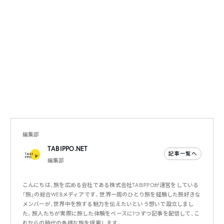
編集部
TABIPPO.NET
記事一覧へ
編集部
こんにちは、旅を広める会社である株式会社TABIPPOが運営をしている
「旅」の総合WEBメディアです。世界一周のひとり旅を経験した旅好きな
メンバーが、世界中を旅する魅力を伝えたいという想いで設立しまし
た。旅人たちが実際に旅した体験をベースに1つずつ記事を配信して、こ
れからの時代の多様な旅を提案します。