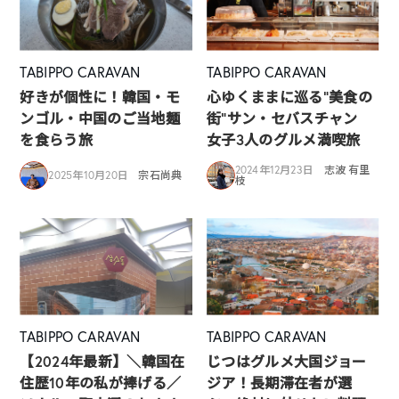
TABIPPO CARAVAN
TABIPPO CARAVAN
好きが個性に！韓国・モ
心ゆくままに巡る”美食の
ンゴル・中国のご当地麺
街”サン・セバスチャン
を食らう旅
女子3人のグルメ満喫旅
2024年12月23日
志波 有里
2025年10月20日
宗石尚典
枝
TABIPPO CARAVAN
TABIPPO CARAVAN
【2024年最新】＼韓国在
じつはグルメ大国ジョー
住歴10年の私が捧げる／
ジア！長期滞在者が選