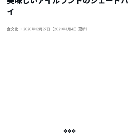
美味しいアイルランドのシェードパ
イ
食文化
・2020年12月27日（2021年1月4日 更新）
❇︎❇︎❇︎