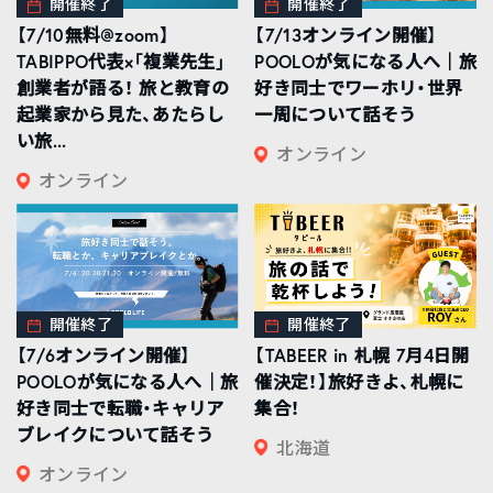
開催終了
開催終了
【7/10無料@zoom】
【7/13オンライン開催】
TABIPPO代表×「複業先生」
POOLOが気になる人へ｜旅
創業者が語る！ 旅と教育の
好き同士でワーホリ・世界
起業家から見た、あたらし
一周について話そう
い旅...
オンライン
オンライン
開催終了
開催終了
【7/6オンライン開催】
【TABEER in 札幌 7月4日開
POOLOが気になる人へ｜旅
催決定！】旅好きよ、札幌に
好き同士で転職・キャリア
集合！
ブレイクについて話そう
北海道
オンライン