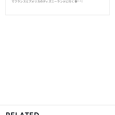
でフランスとアメリカのディズニーランドに行く事^ ^！
RELATED