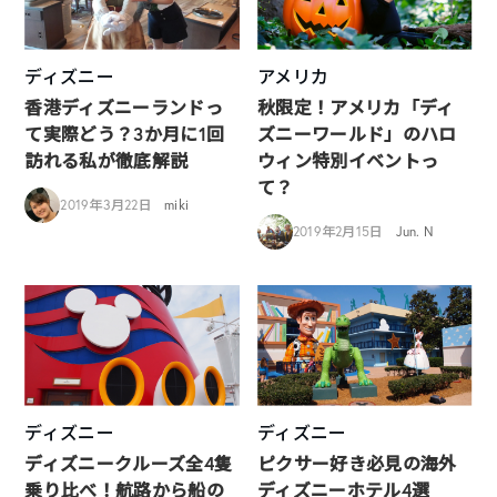
ディズニー
アメリカ
香港ディズニーランドっ
秋限定！アメリカ「ディ
て実際どう？3か月に1回
ズニーワールド」のハロ
訪れる私が徹底解説
ウィン特別イベントっ
て？
2019年3月22日
miki
2019年2月15日
Jun. N
ディズニー
ディズニー
ディズニークルーズ全4隻
ピクサー好き必見の海外
乗り比べ！航路から船の
ディズニーホテル4選