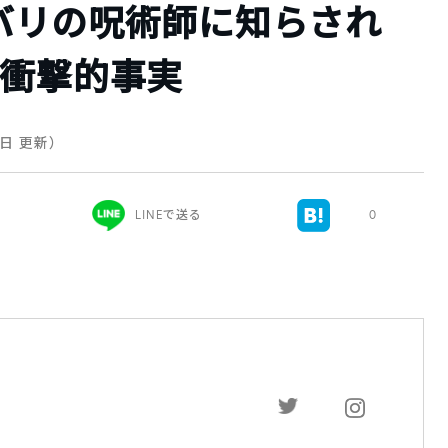
バリの呪術師に知らされ
す衝撃的事実
28日 更新）
LINEで送る
0