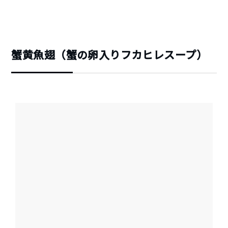
蟹黄魚翅（蟹の卵入りフカヒレスープ）