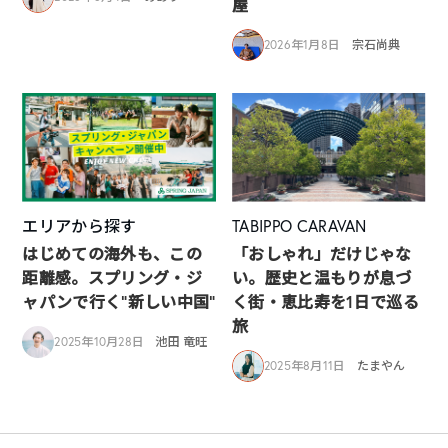
屋
2026年1月8日
宗石尚典
エリアから探す
TABIPPO CARAVAN
はじめての海外も、この
「おしゃれ」だけじゃな
距離感。スプリング・ジ
い。歴史と温もりが息づ
ャパンで行く“新しい中国”
く街・恵比寿を1日で巡る
旅
2025年10月28日
池田 竜旺
2025年8月11日
たまやん