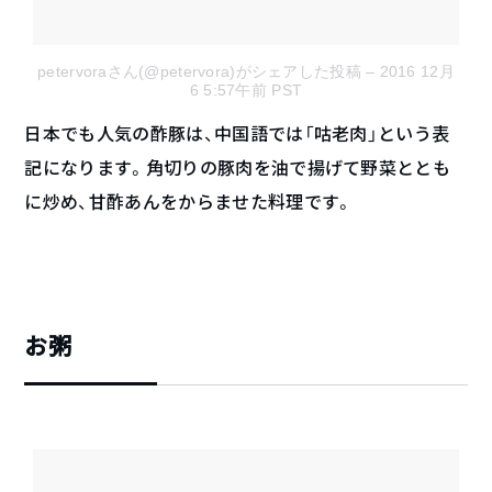
petervoraさん(@petervora)がシェアした投稿
– 2016 12月
6 5:57午前 PST
日本でも人気の酢豚は、中国語では「咕老肉」という表
記になります。角切りの豚肉を油で揚げて野菜ととも
に炒め、甘酢あんをからませた料理です。
お粥