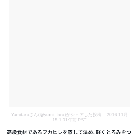
Yumitaroさん(@yumi_taro)がシェアした投稿
– 2016 11月
15 1:01午前 PST
高級食材であるフカヒレを蒸して温め、軽くとろみをつ