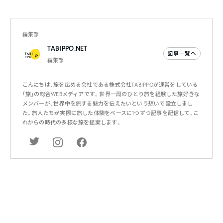
編集部
TABIPPO.NET
記事一覧へ
編集部
こんにちは、旅を広める会社である株式会社TABIPPOが運営をしている
「旅」の総合WEBメディアです。世界一周のひとり旅を経験した旅好きな
メンバーが、世界中を旅する魅力を伝えたいという想いで設立しまし
た。旅人たちが実際に旅した体験をベースに1つずつ記事を配信して、こ
れからの時代の多様な旅を提案します。