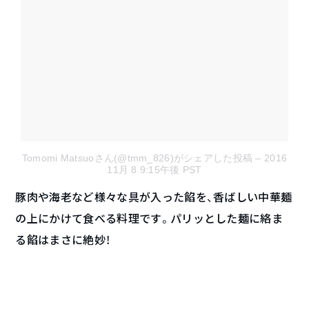
Tomomi Matsuoさん(@tmm_826)がシェアした投稿
– 2016
11月 8 9:15午後 PST
豚肉や海老など様々な具が入った餡を、香ばしい中華麺
の上にかけて食べる料理です。パリッとした麺に絡ま
る餡はまさに絶妙！