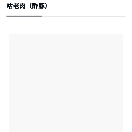
咕老肉（酢豚）