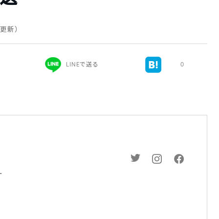
日 更新）
LINEで送る
0
ー