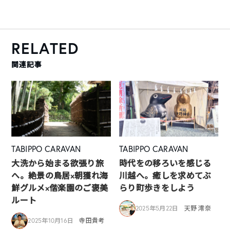
RELATED
関連記事
TABIPPO CARAVAN
TABIPPO CARAVAN
大洗から始まる欲張り旅
時代をの移ろいを感じる
へ。絶景の鳥居×朝獲れ海
川越へ。癒しを求めてぶ
鮮グルメ×偕楽園のご褒美
らり町歩きをしよう
ルート
2025年5月22日
天野 澪奈
2025年10月16日
寺田貴考