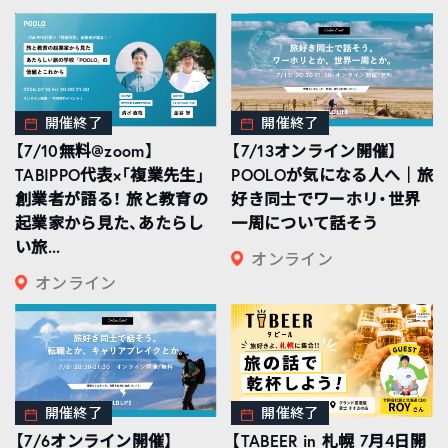
開催終了
開催終了
【7/10無料@zoom】
【7/13オンライン開催】
TABIPPO代表×「複業先生」
POOLOが気になる人へ｜旅
創業者が語る！ 旅と教育の
好き同士でワーホリ・世界
起業家から見た、あたらし
一周について話そう
い旅...
オンライン
オンライン
開催終了
開催終了
【7/6オンライン開催】
【TABEER in 札幌 7月4日開