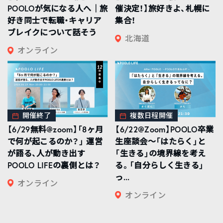
POOLOが気になる人へ｜旅
催決定！】旅好きよ、札幌に
好き同士で転職・キャリア
集合！
ブレイクについて話そう
北海道
オンライン
開催終了
複数日程開催
【6/29無料@zoom】「8ヶ月
【6/22@Zoom】POOLO卒業
で何が起こるのか？」 運営
生座談会〜「はたらく」と
が語る、人が動き出す
「生きる」の境界線を考え
POOLO LIFEの裏側とは？
る。「自分らしく生きる」
っ...
オンライン
オンライン