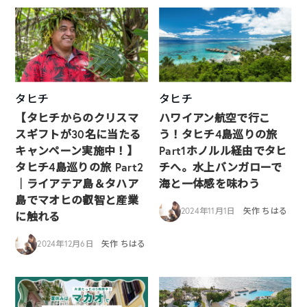
タヒチ
タヒチ
【タヒチからのクリスマ
ハワイアン航空で行こ
スギフトが30名に当たる
う！タヒチ4島巡りの旅
キャンペーン実施中！】
Part1ホノルル経由でタヒ
タヒチ4島巡りの旅 Part2
チへ。水上バンガローで
｜ライアテア島＆タハア
海と一体感を味わう
島でマオヒの叡智と産業
2024年11月1日
矢作 ちはる
に触れる
2024年12月6日
矢作 ちはる