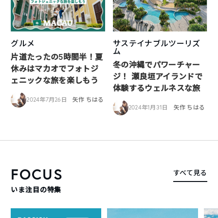
グルメ
サステイナブルツーリズ
ム
片道たったの5時間半！夏
冬の沖縄でパワーチャー
休みはマカオでフォトジ
ジ！ 瀬良垣アイランドで
ェニックな旅を楽しもう
体験するウェルネスな旅
2024年7月26日
矢作 ちはる
2024年1月31日
矢作 ちはる
FOCUS
すべて見る
いま注目の特集