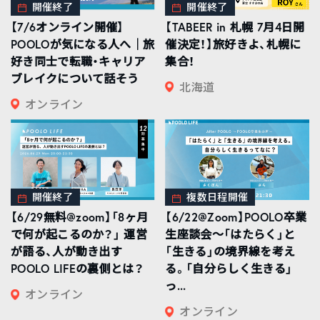
開催終了
開催終了
【7/6オンライン開催】
【TABEER in 札幌 7月4日開
POOLOが気になる人へ｜旅
催決定！】旅好きよ、札幌に
好き同士で転職・キャリア
集合！
ブレイクについて話そう
北海道
オンライン
開催終了
複数日程開催
【6/29無料@zoom】「8ヶ月
【6/22@Zoom】POOLO卒業
で何が起こるのか？」 運営
生座談会〜「はたらく」と
が語る、人が動き出す
「生きる」の境界線を考え
POOLO LIFEの裏側とは？
る。「自分らしく生きる」
っ...
オンライン
オンライン