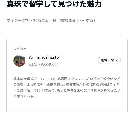
真珠で留学して見つけた魅力
フィジー留学
・2015年5月5日（2020年5月27日 更新）
ライター
Yurina Yoshizato
記事一覧へ
元TABIPPOスタッフ
熊本の大学1年生。TABIPPO2015福岡スタッフ。小さい頃から親や姉など
の影響によって海外に興味を持つ。家族旅行以外の海外の経験はフィジ
ーに語学留学で1ヶ月のみで、もっと色々な国の文化や景色を見てみたい
と思っている。