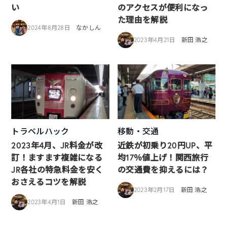
い
のアクセスが便利になっ
た理由を解説
2024年8月28日
なかしん
2023年4月21日
新田 浩之
トラベルハック
移動・交通
2023年4月、JR料金が改
近鉄が初乗り20円UP、平
訂！ますます複雑になる
均17％値上げ！関西旅行
JR各社の特急料金を安く
の交通費を抑えるには？
おさえるコツを解説
2023年2月17日
新田 浩之
2023年4月1日
新田 浩之