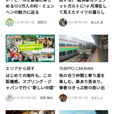
める100万人の村・ミュン
ットガルトに1ヶ月滞在し
ヘンの魅力に迫る
て見えたドイツの暮らし
2026年1月15日
岩田壮
2026年1月10日
金山久遠
エリアから探す
TABIPPO CARAVAN
はじめての海外も、この
気の合う仲間と寄り道を
距離感。スプリング・ジ
楽しむ。楽あり苦あり、
ャパンで行く“新しい中国”
青春18きっぷ旅の思い出
2025年10月28日
池田 竜旺
2025年7月10日
なかしん