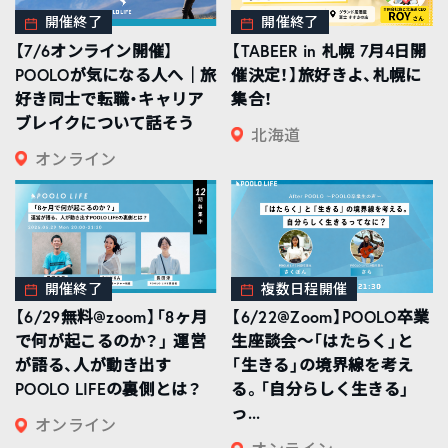
開催終了
開催終了
【7/6オンライン開催】
【TABEER in 札幌 7月4日開
POOLOが気になる人へ｜旅
催決定！】旅好きよ、札幌に
好き同士で転職・キャリア
集合！
ブレイクについて話そう
北海道
オンライン
開催終了
複数日程開催
【6/29無料@zoom】「8ヶ月
【6/22@Zoom】POOLO卒業
で何が起こるのか？」 運営
生座談会〜「はたらく」と
が語る、人が動き出す
「生きる」の境界線を考え
POOLO LIFEの裏側とは？
る。「自分らしく生きる」
っ...
オンライン