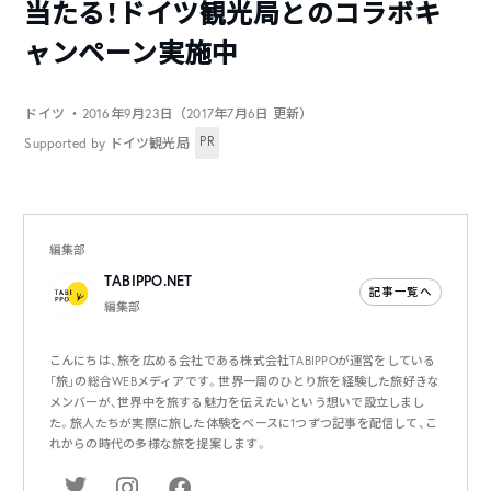
当たる！ドイツ観光局とのコラボキ
ャンペーン実施中
ドイツ
・2016年9月23日（2017年7月6日 更新）
PR
Supported by ドイツ観光局
編集部
TABIPPO.NET
記事一覧へ
編集部
こんにちは、旅を広める会社である株式会社TABIPPOが運営をしている
「旅」の総合WEBメディアです。世界一周のひとり旅を経験した旅好きな
メンバーが、世界中を旅する魅力を伝えたいという想いで設立しまし
た。旅人たちが実際に旅した体験をベースに1つずつ記事を配信して、こ
れからの時代の多様な旅を提案します。