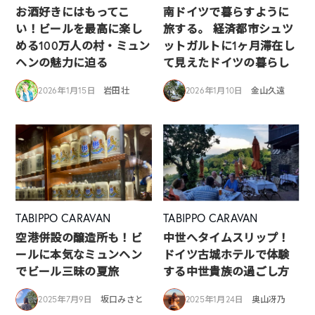
お酒好きにはもってこ
南ドイツで暮らすように
い！ビールを最高に楽し
旅する。 経済都市シュツ
める100万人の村・ミュン
ットガルトに1ヶ月滞在し
ヘンの魅力に迫る
て見えたドイツの暮らし
2026年1月15日
岩田壮
2026年1月10日
金山久遠
TABIPPO CARAVAN
TABIPPO CARAVAN
空港併設の醸造所も！ビ
中世へタイムスリップ！
ールに本気なミュンヘン
ドイツ古城ホテルで体験
でビール三昧の夏旅
する中世貴族の過ごし方
2025年7月9日
坂口みさと
2025年1月24日
奥山冴乃