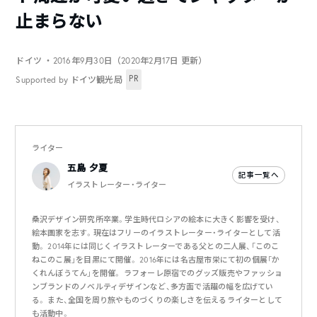
止まらない
ドイツ
・2016年9月30日（2020年2月17日 更新）
PR
Supported by ドイツ観光局
ライター
五島 夕夏
記事一覧へ
イラストレーター・ライター
桑沢デザイン研究所卒業。学生時代ロシアの絵本に大きく影響を受け、
絵本画家を志す。現在はフリーのイラストレーター・ライターとして活
動。 2014年には同じくイラストレーターである父との二人展、「このこ
ねこのこ展」を目黒にて開催。 2016年には名古屋市栄にて初の個展「か
くれんぼうてん」を開催。 ラフォーレ原宿でのグッズ販売やファッショ
ンブランドのノベルティデザインなど、多方面で活躍の幅を広げてい
る。 また、全国を周り旅やものづくりの楽しさを伝えるライターとして
も活動中。