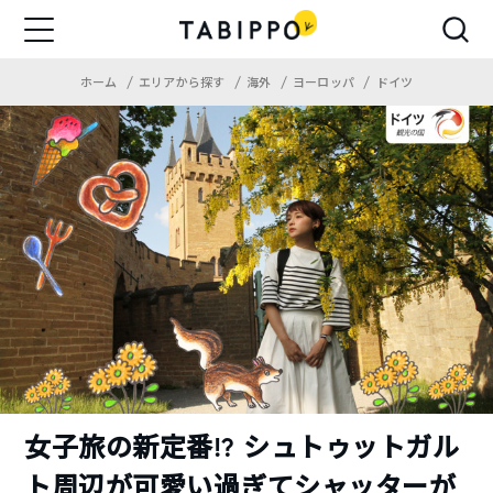
ホーム
エリアから探す
海外
ヨーロッパ
ドイツ
女子旅の新定番!? シュトゥットガル
ト周辺が可愛い過ぎてシャッターが