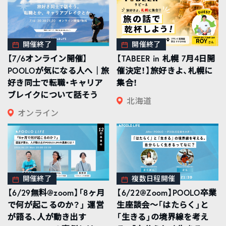
開催終了
開催終了
【7/6オンライン開催】
【TABEER in 札幌 7月4日開
POOLOが気になる人へ｜旅
催決定！】旅好きよ、札幌に
好き同士で転職・キャリア
集合！
ブレイクについて話そう
北海道
オンライン
開催終了
複数日程開催
【6/29無料@zoom】「8ヶ月
【6/22@Zoom】POOLO卒業
で何が起こるのか？」 運営
生座談会〜「はたらく」と
が語る、人が動き出す
「生きる」の境界線を考え